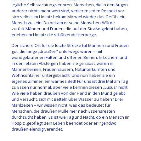
jegliche Selbstachtung verloren. Menschen, die in den Augen
anderer nichts mehr wert sind, verlieren jeden Respekt vor
sich selbst. Im Hospiz bekam Michael wieder das Gefühl ein
Mensch zu sein. Da bekam er seine Menschen-Würde
zurück.Männer und Frauen, die auf der Straße gelebt haben,
erleben im Hospiz die schützende Herberge.
Der sichere Ort für die letzte Strecke tut Männern und Frauen
gut, die lange „draußen“ unterwegs waren – mit
wundgelaufenen Füßen und offenen Beinen. In Löchern und
in den letzten Absteigen haben sie gehaust, waren in
Männerheimen, Frauenhäusern, Notunterkünften und
Wohncontainer untergebracht. Und nun haben sie ein
eigenes Zimmer, ein warmes Bett! Für uns ist drei Mal am Tag
zu Essen nur normal, aber viele kennen diesen „Luxus“ nicht.
Wie viele haben draußen von der Hand in den Mund gelebt
und versucht, sich mit Betteln über Wasser zu halten? Drei
Mahlzeiten – wir wissen nicht, was das bedeutet für
Menschen, die draußen Mülleimer nach Essensresten
durchsucht haben. Es ist wie Tag und Nacht, ob ein Mensch im
Hospiz ‚gepflegt’ sein Leben beendet oder er irgendwo
draußen elendig verendet.