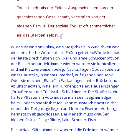
Tod ist mehr als der Exitus. Ausgeschlossen aus der
geschlossenen Gesellschaft, verstoßen von der
eigenen Familie. Der soziale Tod ist oft schmerzlicher
als das Sterben selbst.
Würde ist ein Konjunktiv, eine Möglichkeit. In Wirklichkeit wird
die menschliche Würde oft mit Füßen getreten.Würde-los, wie
der letzte Dreck fühlen sich Fixer und arme Schlucker oft von
der Polizei behandelt. Immer wieder werden sie kontrolliert
und mit Platzverweisen belegt. Nachts liegen Obdachlose auf
einer Baustelle, in einem Hinterhof, auf irgendeiner Bank.
Oder sie machen „Platte“ in Parkanlagen, unter Brücken, auf
Abluftschächten, in Kellern, Kirchenportalen, Hauseingängen.
„Draußen vor der Tür“ ist ihr Schlafzimmer. Die Straße ist ein
hartes Pflaster.Ein Auto müsste man sein, sagt mir Edgar
beim Obdachlosenfrühstück. Dann musste ich nachts nicht
neben der Tiefgarage liegen und frieren. Eiserner Vorhang,
hermetisch abgeschlossen. Der Mensch muss draußen
bleiben.Eiskalt. Eisige Blicke, kalte Schulter. Eiszeit.
Die soziale Kälte nimmt zu, während die Erde immer wärmer