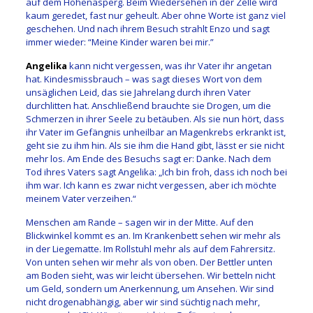
auf dem Hohenasperg. Beim Wiedersehen in der Zelle wird
kaum geredet, fast nur geheult. Aber ohne Worte ist ganz viel
geschehen. Und nach ihrem Besuch strahlt Enzo und sagt
immer wieder: “Meine Kinder waren bei mir.”
Angelika
kann nicht vergessen, was ihr Vater ihr angetan
hat. Kindesmissbrauch – was sagt dieses Wort von dem
unsäglichen Leid, das sie Jahrelang durch ihren Vater
durchlitten hat. Anschließend brauchte sie Drogen, um die
Schmerzen in ihrer Seele zu betäuben. Als sie nun hört, dass
ihr Vater im Gefängnis unheilbar an Magenkrebs erkrankt ist,
geht sie zu ihm hin. Als sie ihm die Hand gibt, lässt er sie nicht
mehr los. Am Ende des Besuchs sagt er: Danke. Nach dem
Tod ihres Vaters sagt Angelika: „Ich bin froh, dass ich noch bei
ihm war. Ich kann es zwar nicht vergessen, aber ich möchte
meinem Vater verzeihen.“
Menschen am Rande – sagen wir in der Mitte. Auf den
Blickwinkel kommt es an. Im Krankenbett sehen wir mehr als
in der Liegematte. Im Rollstuhl mehr als auf dem Fahrersitz.
Von unten sehen wir mehr als von oben. Der Bettler unten
am Boden sieht, was wir leicht übersehen. Wir betteln nicht
um Geld, sondern um Anerkennung, um Ansehen. Wir sind
nicht drogenabhängig, aber wir sind süchtig nach mehr,