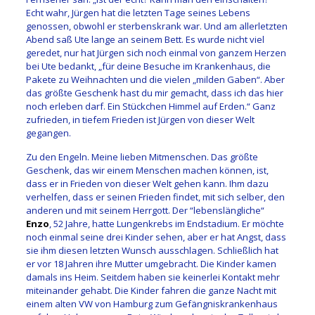
Echt wahr, Jürgen hat die letzten Tage seines Lebens
genossen, obwohl er sterbenskrank war. Und am allerletzten
Abend saß Ute lange an seinem Bett. Es wurde nicht viel
geredet, nur hat Jürgen sich noch einmal von ganzem Herzen
bei Ute bedankt, „für deine Besuche im Krankenhaus, die
Pakete zu Weihnachten und die vielen „milden Gaben“. Aber
das größte Geschenk hast du mir gemacht, dass ich das hier
noch erleben darf. Ein Stückchen Himmel auf Erden.“ Ganz
zufrieden, in tiefem Frieden ist Jürgen von dieser Welt
gegangen.
Zu den Engeln. Meine lieben Mitmenschen. Das größte
Geschenk, das wir einem Menschen machen können, ist,
dass er in Frieden von dieser Welt gehen kann. Ihm dazu
verhelfen, dass er seinen Frieden findet, mit sich selber, den
anderen und mit seinem Herrgott. Der “lebenslängliche“
Enzo
, 52 Jahre, hatte Lungenkrebs im Endstadium. Er möchte
noch einmal seine drei Kinder sehen, aber er hat Angst, dass
sie ihm diesen letzten Wunsch ausschlagen. Schließlich hat
er vor 18 Jahren ihre Mutter umgebracht. Die Kinder kamen
damals ins Heim. Seitdem haben sie keinerlei Kontakt mehr
miteinander gehabt. Die Kinder fahren die ganze Nacht mit
einem alten VW von Hamburg zum Gefängniskrankenhaus