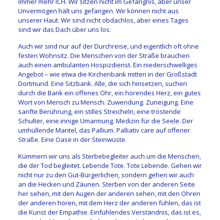
immer mehr ICH. Wir sitzen nicht im Gefängnis, aber unser
Unvermögen hält uns gefangen. Wir können nicht aus
unserer Haut. Wir sind nicht obdachlos, aber eines Tages
sind wir das Dach über uns los.
Auch wir sind nur auf der Durchreise, und eigentlich oft ohne
festen Wohnsitz. Die Menschen von der Straße brauchen
auch einen ambulanten Hospizdienst. Ein niederschwelliges
Angebot – wie etwa die Kirchenbank mitten in der Großstadt
Dortmund. Eine Sitzbank. Alle, die sich hinsetzen, suchen
durch die Bank ein offenes Ohr, ein hörendes Herz, ein gutes
Wort von Mensch zu Mensch. Zuwendung. Zuneigung. Eine
sanfte Berührung, ein stilles Streicheln, eine tröstende
Schulter, eine innige Umarmung. Medizin für die Seele. Der
umhüllende Mantel, das Pallium. Palliativ care auf offener
Straße. Eine Oase in der Steinwüste.
Kümmern wir uns als Sterbebegleiter auch um die Menschen,
die der Tod begleitet. Lebende Tote. Tote Lebende. Gehen wir
nicht nur zu den Gut-Bürgerlichen, sondern gehen wir auch
an die Hecken und Zäunen. Sterben von der anderen Seite
her sehen, mit den Augen der anderen sehen, mit den Ohren
der anderen hören, mit dem Herz der anderen fühlen, das ist
die Kunst der Empathie. Einfühlendes Verständnis, das ist es,