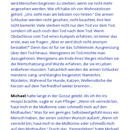
wird.Menschen beginnen zu sterben, wenn sie nicht mehr
angesehen werden. Wie oft habe ich von Wohnsitzlosen
gehört. „Uns sieht man am liebsten von hinten.“ Die armen
Schlucker werden nicht gesehen, nicht beachtet, ihre Not
nicht bemerkt. Viele sterben nicht nur den Tod vor dem Tod,
sondern oft auch noch den Tod nach dem Tod. Wenn
Obdachlose vom Tod eines Kumpels erfahren, ist immer das
erste, was sie fragen: „Aber er wird doch nicht anonym
bestattet?“ Denn das ist für sie das Schlimmste: Ausgrenzung
über den Tod hinaus. Wenigstens im Tod möchte man
dazugehören. Wenigstens am Ende ihres Weges möchten sie
die Wertschätzung und Würde erfahren, die sie im Leben
entbehren mussten. Tatsächlich werden die armen Schlucker
meistens sang- und klanglos beigesetzt. Namenlos.
Würdelos. Während für Hunde, Katzen, Wellensittiche die
Kerzen auf dem Tierfriedhof weiter brennen…
Michael
hatte lange in der Gosse gelebt. Als ich ihn ins
Hospiz brachte, sagte er zum Pfleger: „Wenn ich verreckt bin,
haut mich in die Mülltonne oder schmeißt mich auf den
Misthaufen.“ Was für ein geringes Selbstwertgefühl muss ein
Mensch haben, der einen solchen Wunsch äußert! „Wenn ich
verreckt bin, haut mich in die Mülltonne oder schmeißt mich
auf den Misthaufen.“ Durch das „Pennerleben“ hatte Michael