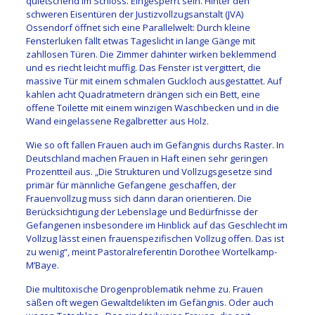
quietschend im Schloss. Eingesperrt sein. Hinter den
schweren Eisentüren der Justizvollzugsanstalt (JVA)
Ossendorf öffnet sich eine Parallelwelt: Durch kleine
Fensterluken fällt etwas Tageslicht in lange Gänge mit
zahllosen Türen. Die Zimmer dahinter wirken beklemmend
und es riecht leicht muffig. Das Fenster ist vergittert, die
massive Tür mit einem schmalen Guckloch ausgestattet. Auf
kahlen acht Quadratmetern drängen sich ein Bett, eine
offene Toilette mit einem winzigen Waschbecken und in die
Wand eingelassene Regalbretter aus Holz.
Wie so oft fallen Frauen auch im Gefängnis durchs Raster. In
Deutschland machen Frauen in Haft einen sehr geringen
Prozentteil aus. „Die Strukturen und Vollzugsgesetze sind
primär für männliche Gefangene geschaffen, der
Frauenvollzug muss sich dann daran orientieren. Die
Berücksichtigung der Lebenslage und Bedürfnisse der
Gefangenen insbesondere im Hinblick auf das Geschlecht im
Vollzug lässt einen frauenspezifischen Vollzug offen. Das ist
zu wenig“, meint Pastoralreferentin Dorothee Wortelkamp-
M’Baye.
Die multitoxische Drogenproblematik nehme zu. Frauen
säßen oft wegen Gewaltdelikten im Gefängnis. Oder auch