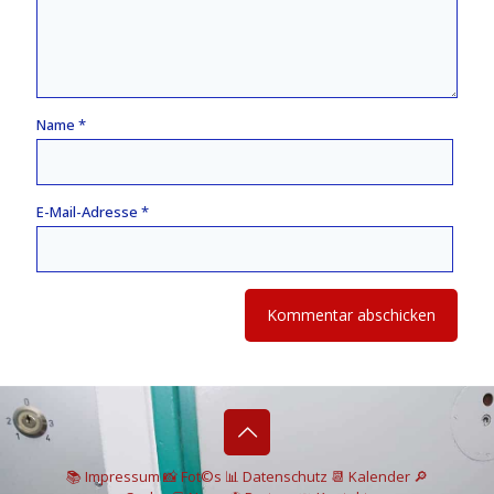
Name
*
E-Mail-Adresse
*
📚 I
mpressum
📸
Fot©s
📊
Datenschutz
📆 Kalender
🔎