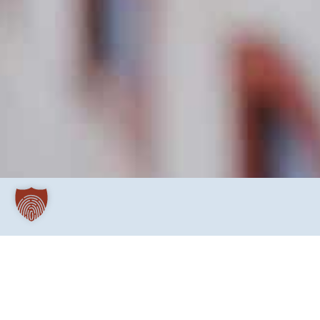
Sie haben sich im Knast in Hagen verliebt: Di
war entfacht: Die Flammen schlugen hoch, sie legte