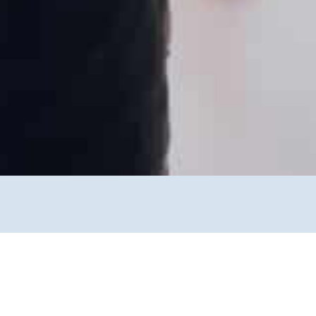
rbotene Liebe hält seit gut 25 Jahren. Das Feuer
. Als vermeintlicher Brandstifter war schnell ein