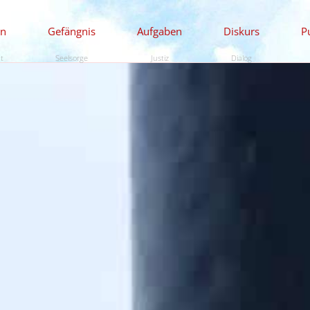
en
Gefängnis
Aufgaben
Diskurs
P
ät
Seelsorge
Justiz
Dialog