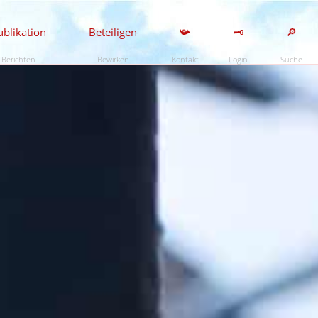
ublikation
Beteiligen
📯
🗝️
🔎
Berichten
Bewirken
Kontakt
Login
Suche