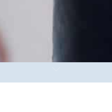
e JVA-Bedienstete und der Untersuchungshäftling. Die ve
n den Thekenbereich der City-Kneipe in Schutt und Asche