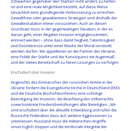
Schwachen gegenüber den Starken nicht anders zu helfen
ist und eine reale Möglichkeit besteht, auf diese Weise
tatsächlich eine grundlegende Verbesserung zu erreichen.
Gewaltfreie oder gewaltärmere Strategien sind deshalb der
Gewalteskalation immer vorzuziehen. Auch an diesen
Grundsatz muss in der gegenwärtigen Situation, in der es
darum geht, einer illegalen Invasion entgegenzutreten,
erinnert werden – ohne dass damit Feigheit, Tatenlosigkeit
und Desinteresse unter einer Maske der Moral versteckt
werden dürfen. Wir appellieren an die Partner der Ukraine,
eine Politik der Stärke und der Konsequenz mit Augenmaß
und der steten Bereitschaft zu fairen Lösungen zu verfolgen.
Erschüttert über Invasion
Angesichts des Einmarsches der russischen Armee in der
Ukraine fordern die Evangelische Kirche in Deutschland (EKD)
und die Deutsche Bischofskonferenz eine sofortige
Beendigung der Invasion, die Beachtung des Völkerrechts
sowie konkrete Friedensbemühungen aller Beteiligten. „Wir
sind erschüttert über die aktuelle Entwicklung und rufen die
Russische Föderation dazu auf, weitere Aggressionen zu
unterlassen. Russland muss die militärischen Angriffe
unverzüglich stoppen und die territoriale Integrität der