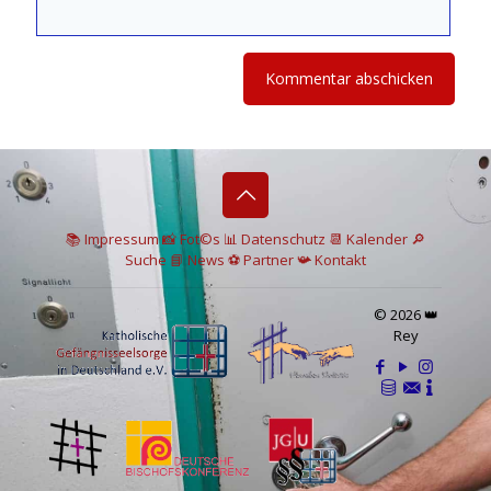
📚 I
mpressum
📸
Fot©s
📊
Datenschutz
📆 Kalender
🔎
Suche
📘 News
⚽
Partner
📯
Kontakt
© 2026 👑
Rey