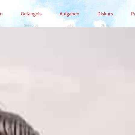
en
Gefängnis
Aufgaben
Diskurs
P
ät
Seelsorge
Justiz
Dialog