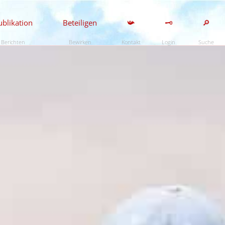
ublikation
Beteiligen
📯
🗝️
🔎
Berichten
Bewirken
Kontakt
Login
Suche