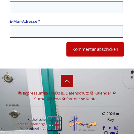
E-Mail-Adresse
*
📚 I
mpressum
📸
Fot©s
📊
Datenschutz
📆 Kalender
🔎
Suche
📘 News
⚽
Partner
📯
Kontakt
© 2026 👑
Rey