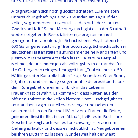
Uhr schließt sich die Zellentür bis zum nächsten Tag.
Alltag hat, kann sich noch glücklich schätzen. „Die meisten
Untersuchungshäftlinge sind 23 Stunden am Tag auf der
Zelle“, sagt Benecken. „Eigentlich ist das nicht der Sinn und
Zweck von Haft.“ Seiner Meinung nach gibt es in der Strafhaft
weder tiefgehende Resozialisierungsprogramme noch
genügend Therapeuten. „Im Schnitt ist eine Psychiaterin für
600 Gefangene zuständig.“ Benecken zeigt Schwachstellen in
deutschen Haftanstalten auf, indem er seine Mandanten und
Justizvollzugsbeamte erzählen lässt. Da ist zum Beispiel
Mehmet, der in seinem Job als Vollzugsbeamter Handys für
die Gefangenen reingeschmuggelt hat. „Er allein musste 50
Häftlinge unter Kontrolle halten“, sagt Benecken. Oder Sunny,
20 Jahre alt und ehemalige sogenannte Edelprostituierte aus
dem Ruhrgebiet, die einen Einblick in das Leben im
Frauenknast gewährt. Es kommt vor, dass Ratten aus der
offenen Toilette in die Zellen klettern. Statt Duschgel gibt es
an manchen Tagen nur Allzweckreiniger und neben ihr
rasieren sich in der Dusche HIV-infizierte Frauen die Beine,
„mitunter fließt ihr Blut in den Ablauf“, heißt es im Buch. Ihre
Geschichte zeigt auch, wie es für schwangere Frauen im
Gefängnis läuft – und dass es nicht üblich ist, Neugeborenen
bei ihren Müttern zu lassen. „Bundesweit hält der Staat