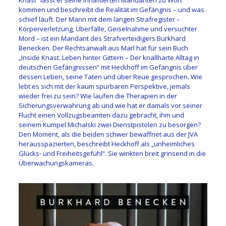
kommen und beschreibt die Realität im Gefängnis – und was
schief läuft. Der Mann mit dem langen Strafregister –
Körperverletzung, Überfälle, Geiselnahme und versuchter
Mord – ist ein Mandant des Strafverteidigers Burkhard
Benecken. Der Rechtsanwalt aus Marl hat für sein Buch
„Inside Knast. Leben hinter Gittern – Der knallharte Alltag in
deutschen Gefängnissen“ mit Heckhoff im Gefängnis über
dessen Leben, seine Taten und über Reue gesprochen. Wie
lebt es sich mit der kaum spürbaren Perspektive, jemals
wieder frei zu sein? Wie laufen die Therapien in der
Sicherungsverwahrung ab und wie hat er damals vor seiner
Flucht einen Vollzugsbeamten dazu gebracht, ihm und
seinem Kumpel Michalski zwei Dienstpistolen zu besorgen?
Den Moment, als die beiden schwer bewaffnet aus der JVA
herausspazierten, beschreibt Heckhoff als „unheimliches
Glücks- und Freiheitsgefühl“. Sie winkten breit grinsend in die
Überwachungskameras.