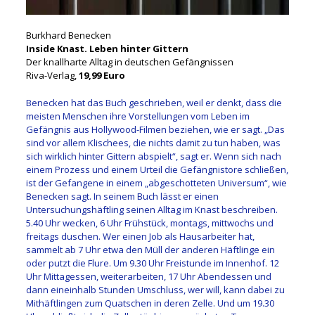
Burkhard Benecken
Inside Knast. Leben hinter Gittern
Der knallharte Alltag in deutschen Gefängnissen
Riva-Verlag,
19,99 Euro
Benecken hat das Buch geschrieben, weil er denkt, dass die
meisten Menschen ihre Vorstellungen vom Leben im
Gefängnis aus Hollywood-Filmen beziehen, wie er sagt. „Das
sind vor allem Klischees, die nichts damit zu tun haben, was
sich wirklich hinter Gittern abspielt“, sagt er. Wenn sich nach
einem Prozess und einem Urteil die Gefängnistore schließen,
ist der Gefangene in einem „abgeschotteten Universum“, wie
Benecken sagt. In seinem Buch lässt er einen
Untersuchungshäftling seinen Alltag im Knast beschreiben.
5.40 Uhr wecken, 6 Uhr Frühstück, montags, mittwochs und
freitags duschen. Wer einen Job als Hausarbeiter hat,
sammelt ab 7 Uhr etwa den Müll der anderen Häftlinge ein
oder putzt die Flure. Um 9.30 Uhr Freistunde im Innenhof. 12
Uhr Mittagessen, weiterarbeiten, 17 Uhr Abendessen und
dann eineinhalb Stunden Umschluss, wer will, kann dabei zu
Mithäftlingen zum Quatschen in deren Zelle. Und um 19.30