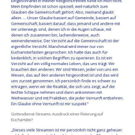
Eingeschränkt in meiner Religionsfreiheit fühle ich mich nicht.
Mein Empfinden ist schon speziell, weil natürlich zum
Glauben die Gemeinschaft gehört. Also, niemand glaubt
allein. … Unser Glaube basiert auf Gemeinde, basiert auf
Gemeinschaft, basiert darauf, dass jemand und andere mit
mir unterwegs sind, denen ich in die Augen schaue, mit
denen ich zusammen bin, lachenderweise, auch
weinenderweise. Der Verzicht auf die Gemeinschaft ist der
eigentliche Verzicht. Manchmal wird immer nur von
Eucharistiefasten gesprochen. Ich halte das auch für
bedenklich, in solchen Begriffen zu operieren. Es ist ein
Verzicht auf ein völlig normales Leben, das uns trägt. Wir
brauchen den anderen. Wir sind Wesen, jeder von uns ein
Wesen, das auf den anderen hingeordnet ist und das wird
uns zurzeit genommen. Ich persönlich finde es schwer zu
ertragen, wenn wir die Realität, die sich uns zeigt, auf die
leichte Schippe nehmen und dann ankommen mit
Weihwasser und mit Praktiken, die jeder Vernunft entbehren.
Ein Glaube ohne Vernunft ist mir suspekt.“
Gottesdienst-Streams: Ausdruck einer Fixierung auf
Eucharistie?
„Dieses viele Streamen ist mir persönlich nicht ganz geheuer.