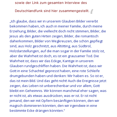
sowie der Link zum gesamten Interview des
Deutschlandfunk sind hier zusammengestellt.
„Ich glaube, dass wir in unserem Glauben Bilder vererbt
bekommen haben, ich auch in meiner Familie, durch meine
Erziehung, Bilder, die vielleicht doch nicht stimmen, Bilder, die
Jesus als den guten Hirten zeigen, Bilder, die romantisch
daherkommen, Bilder von Wegkreuzen, die schön gepflegt
sind, aus Holz geschnitzt, aus Altötting, aus Südtirol,
Holzdarstellungen, auf die man sogar in der Familie stolz ist,
aber die Wahrheit ist doch, es ist ein grausamer Tod. Die
Wahrheit ist, dass wir das Eckige, Kantige in unserem
Glauben rundgeschliffen haben. Die Wahrheit ist, dass wir
Gott in eine Schachtel gepresst haben, eine rote Schleife
drumgebunden haben und denken: Wir haben es. So ist er,
das ist mein Bild. Und das geht nicht! Auch die Ereignisse jetzt
zeigen, das Leben ist unberechenbar und vor allem, Gott
bleibt ein Geheimnis. Wir können manchmal eher sagen, was
er nicht ist, als etwas ausdrücken, was er ist. Er ist nicht
jemand, den wir mit Opfern besänftigen können, den wir
magisch dominieren könnten, den wir irgendwie in eine
bestimmte Ecke drängen könnten.“