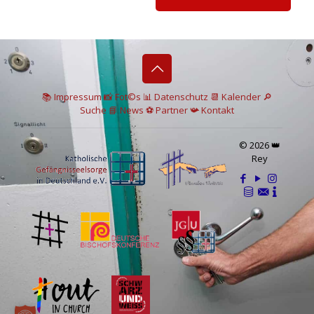
📚 I
mpressum
📸
Fot©s
📊
Datenschutz
📆 Kalender
🔎
Suche
📘 News
⚽
Partner
📯
Kontakt
© 2026 👑
Rey