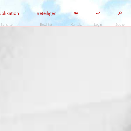
ublikation
Beteiligen
📯
🗝️
🔎
Berichten
Bewirken
Kontakt
Login
Suche