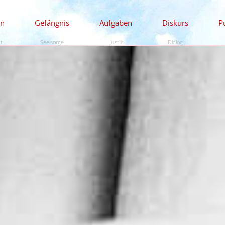
en
Gefängnis
Aufgaben
Diskurs
P
ät
Seelsorge
Justiz
Dialog