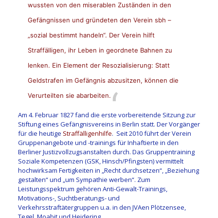
wussten von den miserablen Zuständen in den
Gefängnissen und gründeten den Verein sbh –
„sozial bestimmt handeln“. Der Verein hilft
Straffälligen, ihr Leben in geordnete Bahnen zu
lenken. Ein Element der Resozialisierung: Statt
Geldstrafen im Gefängnis abzusitzen, können die
Verurteilten sie abarbeiten.
Am 4. Februar 1827 fand die erste vorbereitende Sitzung zur
Stiftung eines Gefängnisvereins in Berlin statt. Der Vorgänger
für die heutige
Straffälligenhilfe
. Seit 2010 führt der Verein
Gruppenangebote und -trainings für Inhaftierte in den
Berliner Justizvollzugsanstalten durch. Das Gruppentraining
Soziale Kompetenzen (GSK, Hinsch/Pfingsten) vermittelt
hochwirksam Fertigkeiten in „Recht durchsetzen“, „Beziehung
gestalten“ und „um Sympathie werben“. Zum
Leistungsspektrum gehören Anti-Gewalt-Trainings,
Motivations-, Suchtberatungs- und
Verkehrsstraftätergruppen u.a. in den JVAen Plötzensee,
Tegel, Moabit und Heidering.