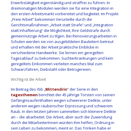
Erwerbstätigkeit eigenständig und straffrei zu führen. In
dreimonatigen Modulen werden sie für eine Integration in
den ersten Arbeitsmarkt vorbereitet und begleitet. Im Projekt
„Freie Arbeit“ bekommen Verurteilte durch die
Gerichtsmaßnahmen „Arbeit statt Strafe“ und „Integration
statt Inhaftierung“ die Möglichkeit, Ihre Geldstrafe durch
gemeinnützige Arbeit zu tilgen. Bei Renovierungsarbeiten in
Schulen werden sie von ausgebildeten Bauleitern betreut
und erhalten mit der Arbeit praktische Einblicke in
verschiedene Handwerke. Sie lernen ein geregelten
Tagesablauf zu bekommen. Suchterkrankungen und kein
geregeltets Einkommen verleiten manches Mal zum
Schwarzfahren, Diebstahl oder Betrügereien.
Wichtig ist die Arbeit
Im Beitrag des rbb „
Mittendrin
“ der Serie in den
tagesthemen
berichtet der 45 jährige Torsten von seinen
Gefängnisaufenthalten wegen schwererer Delikte, unter
anderem wegen räuberischer Erpressung und schwerem
Raub. In den letzten Jahren sammelten sich kleinere Delikte
an – die abarbeitet. Die Arbeit, aber auch die Zuwendung
durch die MitarbeiterInnen würden ihm helfen, Ordnung in
sein Leben zu bekommen, meint er. Das Trinken habe er