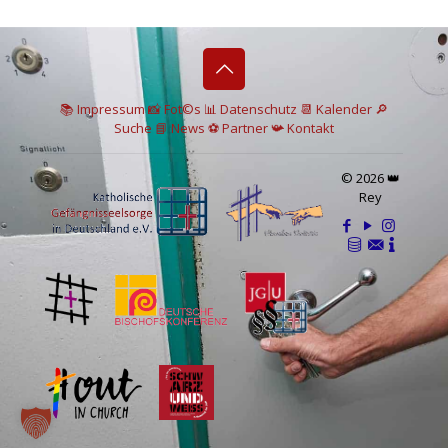
📚 I
mpressum
📸
Fot©s
📊
Datenschutz
📆 Kalender
🔎
Suche
📘 News
⚽
Partner
📯
Kontakt
© 2026 👑
Rey