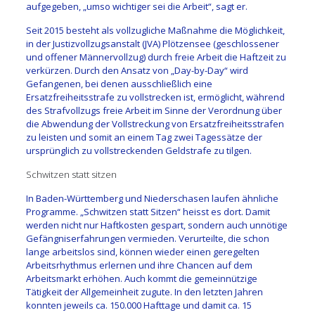
aufgegeben, „umso wichtiger sei die Arbeit“, sagt er.
Seit 2015 besteht als vollzugliche Maßnahme die Möglichkeit,
in der Justizvollzugsanstalt (JVA) Plötzensee (geschlossener
und offener Männervollzug) durch freie Arbeit die Haftzeit zu
verkürzen. Durch den Ansatz von „Day-by-Day“ wird
Gefangenen, bei denen ausschließlich eine
Ersatzfreiheitsstrafe zu vollstrecken ist, ermöglicht, während
des Strafvollzugs freie Arbeit im Sinne der Verordnung über
die Abwendung der Vollstreckung von Ersatzfreiheitsstrafen
zu leisten und somit an einem Tag zwei Tagessätze der
ursprünglich zu vollstreckenden Geldstrafe zu tilgen.
Schwitzen statt sitzen
In Baden-Württemberg und Niederschasen laufen ähnliche
Programme. „Schwitzen statt Sitzen“ heisst es dort. Damit
werden nicht nur Haftkosten gespart, sondern auch unnötige
Gefängniserfahrungen vermieden. Verurteilte, die schon
lange arbeitslos sind, können wieder einen geregelten
Arbeitsrhythmus erlernen und ihre Chancen auf dem
Arbeitsmarkt erhöhen. Auch kommt die gemeinnützige
Tätigkeit der Allgemeinheit zugute. In den letzten Jahren
konnten jeweils ca. 150.000 Hafttage und damit ca. 15