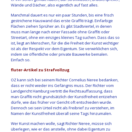
Wände und Dächer, also eigentlich auf fast alles.
Manchmal dauert es nur ein paar Stunden, bis eine frisch
gestrichene Hauswand das erste Graffiti trägt. Einfarbige
Flächen ziehen Sprüher an. Es gibt Stadtviertel, in denen
muss man lange nach einer Fassade ohne Graffiti oder
Streetart, ohne ein einziges kleines Tag suchen. Dass das so
ist, liegt an Menschen, für die die Freiheit der Kunst wichtiger
ist als der Respekt vor dem Eigentum. Sie verwirklichen sich,
indem sie öffentliche oder private Bauwerke bemalen.
Einfach so.
fluter-Artikel zu Strafvollzug
OZ kann sich bei seinem Richter Cornelius Neree bedanken,
dass er nicht wieder ins Gefängnis muss. Der Richter vom
Landgericht Hamburg vertritt die Rechtsauffassung, dass
man Graffiti nicht grundsätzlich der Kunstfreiheit entziehen
dürfe, wie das früher vor Gericht oft entschieden wurde.
Dennoch sei sein Urteil nicht als Freibrief zu verstehen, im
Namen der Kunstfreiheit überall seine Tags hinzumalen.
Wer Kunst machen wolle, sagt Richter Neree, müsse sich
überlegen, wie er das anstelle, ohne dabei Eigentum zu