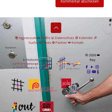
📚 I
mpressum
📸
Fot©s
📊
Datenschutz
📆 Kalender
🔎
Suche
📘 News
⚽
Partner
📯
Kontakt
© 2026 👑
Rey