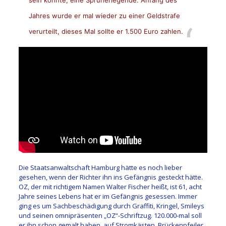
Jahres wurde er mal wieder zu einer Geldstrafe
verurteilt, dieses Mal sollte er 1.500 Euro zahlen.
Die Staatsanwaltschaft Hamburg hätte es noch lieber
gesehen, wenn der Richter ihn ins Gefängnis gesteckt hätte.
OZ, der mit richtigem Namen Walter Fischer heißt, ist 61, acht
Jahre seines Lebens hat er im Gefängnis gesessen. Immer
ging es um Sachbeschädigung durch Graffiti, Kringel, Smileys
und seinen omnipräsenten „OZ“-Schriftzug. 120.000-mal soll
er ihn schon gemalt haben, auf Stromkästen, Brückenpfeiler,