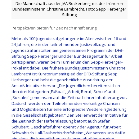
Die Mannschaft aus der JVA Rockenberg mit der früheren
Bundesministerin Christine Lambrecht. Foto: Sepp Herberger
Stiftung
Perspektiven bieten für Zeit nach Inhaftierung
Mehr als 100 Jugendstrafgefangene im Alter zwischen 16 und
24 Jahren, die in den teilnehmenden Justizvollzugs- und
Jugendstrafanstalten am gemeinsamen Programm der DFB-
Stiftung Sepp Herberger und der Bundesagentur für Arbeit
partizipieren, waren beim Turnier um den Sepp-Herberger-
Pokal mit dabei. Die frühere Bundesjustizministerin Christine
Lambrecht ist Kuratoriumsmitglied der DFB-Stiftung Sepp
Herberger und hebt die ganzheitliche Ausrichtung der
Anstoß-Initiative hervor: „Die Jugendlichen bereiten sich in
den drei Kategorien ‚Fußball‘, ‚Arbeit, Beruf, Schule‘ und
‚Soziales‘ gemeinsam auf die Zeit nach ihrer Inhaftierung vor.
Dadurch werden den Teilnehmenden vielseitige Chancen
und Möglichkeiten für eine erfolgreiche Wiedereingliederung
in die Gesellschaft geboten.“ Den Stellenwert der Initiative für
die Zeit nach der Haftentlassung betont auch Stefan
Schubert, Geschäftsführer operativ der Agentur für Arbeit
Schwäbisch Hall-Tauberbischofsheim: „Wir setzen uns dafür
ein, dass die Jugendlichen nach ihrer Inhaftierung eine