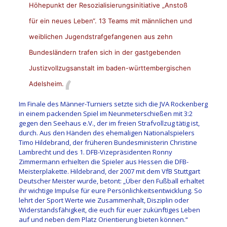
Höhepunkt der Resozialisierungsinitiative „
Anstoß
für ein neues Leben“
. 13 Teams mit männlichen und
weiblichen Jugendstrafgefangenen aus zehn
Bundesländern trafen sich in der gastgebenden
Justizvollzugsanstalt im baden-württembergischen
Adelsheim.
Im Finale des Männer-Turniers setzte sich die JVA Rockenberg
in einem packenden Spiel im Neunmeterschießen mit 3:2
gegen den Seehaus e.V., der im freien Strafvollzug tätig ist,
durch. Aus den Händen des ehemaligen Nationalspielers
Timo Hildebrand, der früheren Bundesministerin Christine
Lambrecht und des 1. DFB-Vizepräsidenten Ronny
Zimmermann erhielten die Spieler aus Hessen die DFB-
Meisterplakette. Hildebrand, der 2007 mit dem VfB Stuttgart
Deutscher Meister wurde, betont: „Über den Fußball erhaltet
ihr wichtige Impulse für eure Persönlichkeitsentwicklung. So
lehrt der Sport Werte wie Zusammenhalt, Disziplin oder
Widerstandsfähigkeit, die euch für euer zukünftiges Leben
auf und neben dem Platz Orientierung bieten können.“