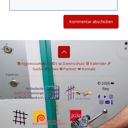
📚 I
mpressum
📸
Fot©s
📊
Datenschutz
📆 Kalender
🔎
Suche
📘 News
⚽
Partner
📯
Kontakt
© 2026 👑
Rey