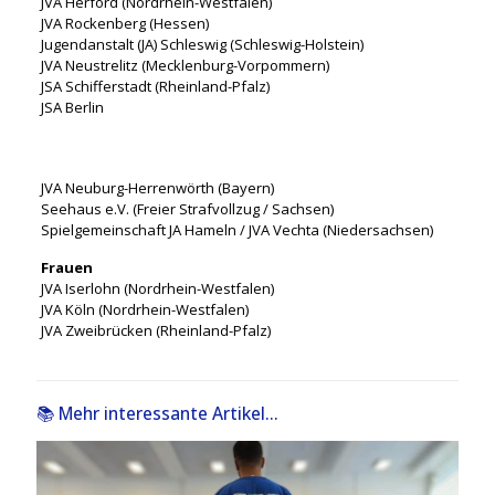
JVA Herford (Nordrhein-Westfalen)
JVA Rockenberg (Hessen)
Jugendanstalt (JA) Schleswig (Schleswig-Holstein)
JVA Neustrelitz (Mecklenburg-Vorpommern)
JSA Schifferstadt (Rheinland-Pfalz)
JSA Berlin
.
JVA Neuburg-Herrenwörth (Bayern)
Seehaus e.V. (Freier Strafvollzug / Sachsen)
Spielgemeinschaft JA Hameln / JVA Vechta (Niedersachsen)
Frauen
JVA Iserlohn (Nordrhein-Westfalen)
JVA Köln (Nordrhein-Westfalen)
JVA Zweibrücken (Rheinland-Pfalz)
📚 Mehr interessante Artikel...