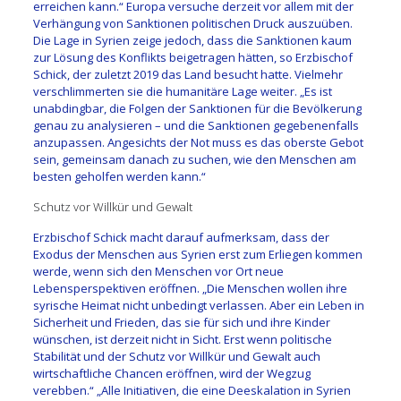
erreichen kann.“ Europa versuche derzeit vor allem mit der
Verhängung von Sanktionen politischen Druck auszuüben.
Die Lage in Syrien zeige jedoch, dass die Sanktionen kaum
zur Lösung des Konflikts beigetragen hätten, so Erzbischof
Schick, der zuletzt 2019 das Land besucht hatte. Vielmehr
verschlimmerten sie die humanitäre Lage weiter. „Es ist
unabdingbar, die Folgen der Sanktionen für die Bevölkerung
genau zu analysieren – und die Sanktionen gegebenenfalls
anzupassen. Angesichts der Not muss es das oberste Gebot
sein, gemeinsam danach zu suchen, wie den Menschen am
besten geholfen werden kann.“
Schutz vor Willkür und Gewalt
Erzbischof Schick macht darauf aufmerksam, dass der
Exodus der Menschen aus Syrien erst zum Erliegen kommen
werde, wenn sich den Menschen vor Ort neue
Lebensperspektiven eröffnen. „Die Menschen wollen ihre
syrische Heimat nicht unbedingt verlassen. Aber ein Leben in
Sicherheit und Frieden, das sie für sich und ihre Kinder
wünschen, ist derzeit nicht in Sicht. Erst wenn politische
Stabilität und der Schutz vor Willkür und Gewalt auch
wirtschaftliche Chancen eröffnen, wird der Wegzug
verebben.“ „Alle Initiativen, die eine Deeskalation in Syrien