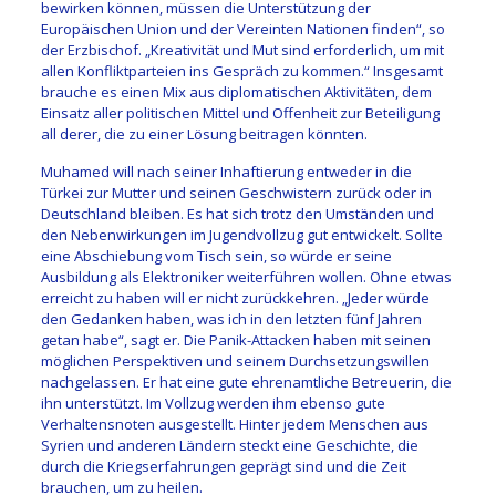
bewirken können, müssen die Unterstützung der
Europäischen Union und der Vereinten Nationen finden“, so
der Erzbischof. „Kreativität und Mut sind erforderlich, um mit
allen Konfliktparteien ins Gespräch zu kommen.“ Insgesamt
brauche es einen Mix aus diplomatischen Aktivitäten, dem
Einsatz aller politischen Mittel und Offenheit zur Beteiligung
all derer, die zu einer Lösung beitragen könnten.
Muhamed will nach seiner Inhaftierung entweder in die
Türkei zur Mutter und seinen Geschwistern zurück oder in
Deutschland bleiben. Es hat sich trotz den Umständen und
den Nebenwirkungen im Jugendvollzug gut entwickelt. Sollte
eine Abschiebung vom Tisch sein, so würde er seine
Ausbildung als Elektroniker weiterführen wollen. Ohne etwas
erreicht zu haben will er nicht zurückkehren. „Jeder würde
den Gedanken haben, was ich in den letzten fünf Jahren
getan habe“, sagt er. Die Panik-Attacken haben mit seinen
möglichen Perspektiven und seinem Durchsetzungswillen
nachgelassen. Er hat eine gute ehrenamtliche Betreuerin, die
ihn unterstützt. Im Vollzug werden ihm ebenso gute
Verhaltensnoten ausgestellt. Hinter jedem Menschen aus
Syrien und anderen Ländern steckt eine Geschichte, die
durch die Kriegserfahrungen geprägt sind und die Zeit
brauchen, um zu heilen.