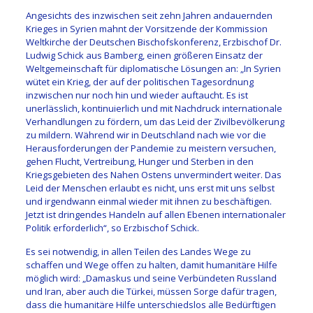
Angesichts des inzwischen seit zehn Jahren andauernden
Krieges in Syrien mahnt der Vorsitzende der Kommission
Weltkirche der Deutschen Bischofskonferenz, Erzbischof Dr.
Ludwig Schick aus Bamberg, einen größeren Einsatz der
Weltgemeinschaft für diplomatische Lösungen an: „In Syrien
wütet ein Krieg, der auf der politischen Tagesordnung
inzwischen nur noch hin und wieder auftaucht. Es ist
unerlässlich, kontinuierlich und mit Nachdruck internationale
Verhandlungen zu fördern, um das Leid der Zivilbevölkerung
zu mildern. Während wir in Deutschland nach wie vor die
Herausforderungen der Pandemie zu meistern versuchen,
gehen Flucht, Vertreibung, Hunger und Sterben in den
Kriegsgebieten des Nahen Ostens unvermindert weiter. Das
Leid der Menschen erlaubt es nicht, uns erst mit uns selbst
und irgendwann einmal wieder mit ihnen zu beschäftigen.
Jetzt ist dringendes Handeln auf allen Ebenen internationaler
Politik erforderlich“, so Erzbischof Schick.
Es sei notwendig, in allen Teilen des Landes Wege zu
schaffen und Wege offen zu halten, damit humanitäre Hilfe
möglich wird: „Damaskus und seine Verbündeten Russland
und Iran, aber auch die Türkei, müssen Sorge dafür tragen,
dass die humanitäre Hilfe unterschiedslos alle Bedürftigen