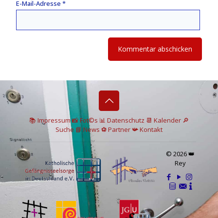
E-Mail-Adresse
*
📚 I
mpressum
📸
Fot©s
📊
Datenschutz
📆 Kalender
🔎
Suche
📘 News
⚽
Partner
📯
Kontakt
© 2026 👑
Rey