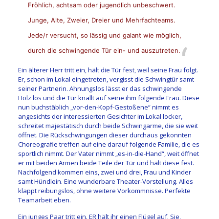
Fröhlich, achtsam oder jugendlich unbeschwert.
Junge, Alte, Zweier, Dreier und Mehrfachteams.
Jede/r versucht, so lässig und galant wie möglich,
durch die schwingende Tür ein- und auszutreten.
Ein älterer Herr tritt ein, hält die Tür fest, weil seine Frau folgt.
Er, schon im Lokal eingetreten, vergisst die Schwingtür samt
seiner Partnerin. Ahnungslos lässt er das schwingende
Holz los und die Tür knallt auf seine ihm folgende Frau. Diese
nun buchstäblich „vor-den-Kopf-Gestoßene“ nimmt es
angesichts der interessierten Gesichter im Lokal locker,
schreitet majestätisch durch beide Schwingarme, die sie weit
öffnet. Die Rückschwingungen dieser durchaus gekonnten
Choreografie treffen auf eine darauf folgende Familie, die es
sportlich nimmt. Der Vater nimmt „es-in-die-Hand“, weit öffnet
er mit beiden Armen beide Teile der Tür und hält diese fest.
Nachfolgend kommen eins, zwei und drei, Frau und Kinder
samt Hündlein. Eine wunderbare Theater-Vorstellung. Alles
klappt reibungslos, ohne weitere Vorkommnisse. Perfekte
Teamarbeit eben.
Ein junges Paar tritt ein. ER hält ihr einen Flügel auf. Sie,