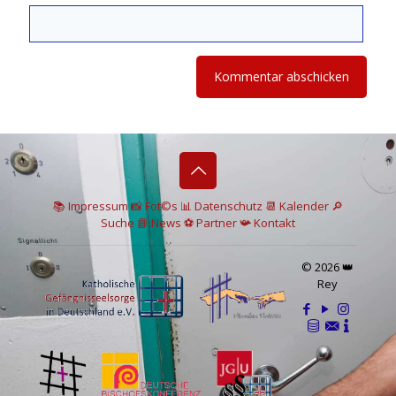
📚 I
mpressum
📸
Fot©s
📊
Datenschutz
📆 Kalender
🔎
Suche
📘 News
⚽
Partner
📯
Kontakt
© 2026 👑
Rey