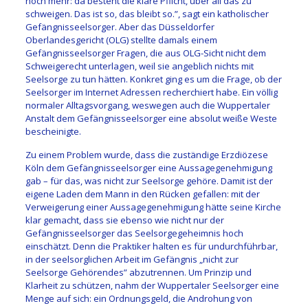
noch mehr: da besteht die klare Pflicht, über all das zu
schweigen. Das ist so, das bleibt so.”, sagt ein katholischer
Gefängnisseelsorger. Aber das Düsseldorfer
Oberlandesgericht (OLG) stellte damals einem
Gefängnisseelsorger Fragen, die aus OLG-Sicht nicht dem
Schweigerecht unterlagen, weil sie angeblich nichts mit
Seelsorge zu tun hätten. Konkret ging es um die Frage, ob der
Seelsorger im Internet Adressen recherchiert habe. Ein völlig
normaler Alltagsvorgang, weswegen auch die Wuppertaler
Anstalt dem Gefängnisseelsorger eine absolut weiße Weste
bescheinigte.
Zu einem Problem wurde, dass die zuständige Erzdiözese
Köln dem Gefängnisseelsorger eine Aussagegenehmigung
gab – für das, was nicht zur Seelsorge gehöre. Damit ist der
eigene Laden dem Mann in den Rücken gefallen: mit der
Verweigerung einer Aussagegenehmigung hätte seine Kirche
klar gemacht, dass sie ebenso wie nicht nur der
Gefängnisseelsorger das Seelsorgegeheimnis hoch
einschätzt. Denn die Praktiker halten es für undurchführbar,
in der seelsorglichen Arbeit im Gefängnis „nicht zur
Seelsorge Gehörendes” abzutrennen. Um Prinzip und
Klarheit zu schützen, nahm der Wuppertaler Seelsorger eine
Menge auf sich: ein Ordnungsgeld, die Androhung von