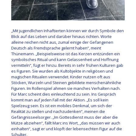
„Mit jugendlichen Inhaftierten können wir durch Symbole den
Blick auf das Leben und darüber hinaus richten. Worte
alleine reichen nicht aus, zumal einige der Gefangenen
Deutsch als Fremdsprache gelernt haben“, meint
Thünemann. „Beispielsweise ist das Kerzen entzünden ein
symbolisches Ritual und kann Gelassenheit und Hoffnung
vermitteln“, fügt er hinzu. Bereits in sehr frühen Kulturen gab
es Figuren. Sie wurden als Kultobjekte in religiösen und
magischen Ritualen verwendet. Kinder nutzen oft aus
Stöcken, Wurzeln und Steinen gebildete menschenähnliche
Figuren. Im Rollenspiel ahmen sie manches Verhalten nach.
Für Marc scheint dies einleuchtend zu sein. Ins Gespräch
kommt man auf jeden Fall mit der Aktion. „Es soll kein
Spielzeug sein. Es ist ein mobiles Denkmal, um sich der
Realität zu stellen und nachzudenken“, meinen die
Gefängnisseelsorger. „Im Gottesdienst muss der aber die
Mütze abziehen“, fällt Marc ins Wort, „das müssen wir auch
einhalten“, sagt er und klopft der lebensechten Figur auf die
Schulter.