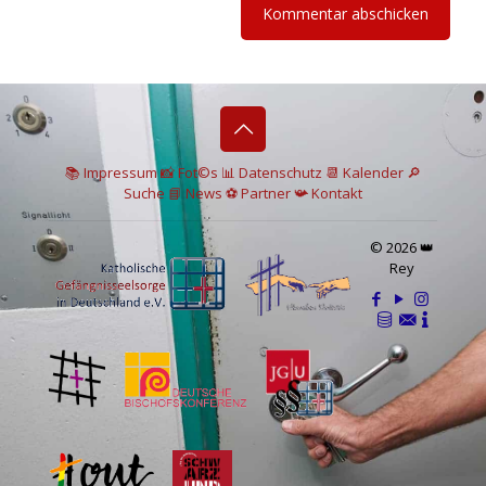
📚 I
mpressum
📸
Fot©s
📊
Datenschutz
📆 Kalender
🔎
Suche
📘 News
⚽
Partner
📯
Kontakt
© 2026 👑
Rey