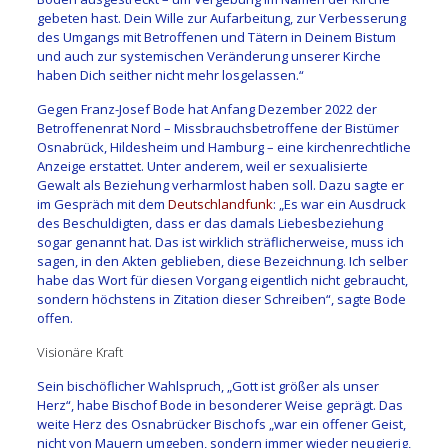
gebeten hast. Dein Wille zur Aufarbeitung, zur Verbesserung
des Umgangs mit Betroffenen und Tätern in Deinem Bistum
und auch zur systemischen Veränderung unserer Kirche
haben Dich seither nicht mehr losgelassen.“
Gegen Franz-Josef Bode hat Anfang Dezember 2022 der
Betroffenenrat Nord – Missbrauchsbetroffene der Bistümer
Osnabrück, Hildesheim und Hamburg – eine kirchenrechtliche
Anzeige erstattet. Unter anderem, weil er sexualisierte
Gewalt als Beziehung verharmlost haben soll. Dazu sagte er
im Gespräch mit dem
Deutschlandfunk
: „Es war ein Ausdruck
des Beschuldigten, dass er das damals Liebesbeziehung
sogar genannt hat. Das ist wirklich sträflicherweise, muss ich
sagen, in den Akten geblieben, diese Bezeichnung. Ich selber
habe das Wort für diesen Vorgang eigentlich nicht gebraucht,
sondern höchstens in Zitation dieser Schreiben“, sagte Bode
offen.
Visionäre Kraft
Sein bischöflicher Wahlspruch, „Gott ist größer als unser
Herz“, habe Bischof Bode in besonderer Weise geprägt. Das
weite Herz des Osnabrücker Bischofs „war ein offener Geist,
nicht von Mauern umgeben, sondern immer wieder neugierig,