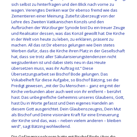
sich selbst zu hinterfragen und den Blick nach vorne zu
wagen. Verengtes Denken war Dir ebenso fremd wie das
Zementieren einer Meinung. Zutiefst überzeugt von der
Lehre des Zweiten Vatikanischen Konzils und den
Aufbrüchen der Würzburger Synode bist Du ein treuer Zeuge
und Realisator dessen, was das Konzil gewollt hat: Die Kirche
in der Welt von heute zu leben, zu erklären, präsent zu
machen. All das ist Dir ebenso gelungen wie Dein stetes
Werben dafür, dass die Kirche ihren Platz in der Gesellschaft
hat, dass sie trotz aller Säkularisierungstendenzen nicht
wegzudenken ist und dabei stets neu in das Heute
übersetzen muss, was ihr Auftrag ist.“ Diese
Übersetzungsarbeit sei Bischof Bode gelungen. Das
Vokabelheft für diese Aufgabe, so Bischof Bätzing, sei die
Predigt gewesen, „mit der Du Menschen – ganz eng mit der
Kirche verbunden aber auch weit von ihr entfernt – berührt
hast. Das unbegreifliche Geheimnis unseres Glaubens, Gott,
hast Du in Worte gefasst und Dein eigenes Handeln an
diesem Gott ausgerichtet. Dein Glaubenszeugnis, Dein Mut
als Bischof und Deine visionäre Kraft für eine Erneuerung
der Kirche sind das, was – neben vielem anderen – bleiben
wird“, sagt Bätzing wohlwollend.
Die Gefängnisseelsorge hatte mit Bischof Bode über die