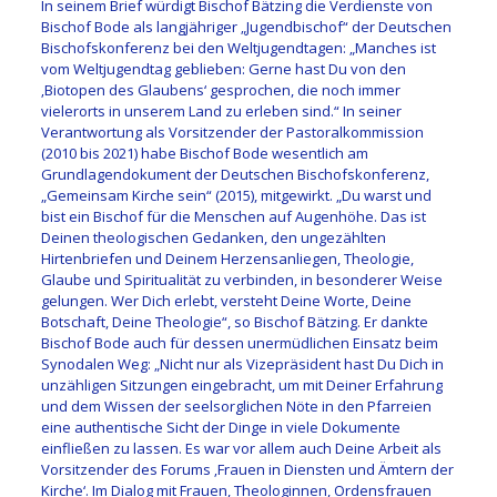
In seinem Brief würdigt Bischof Bätzing die Verdienste von
Bischof Bode als langjähriger „Jugendbischof“ der Deutschen
Bischofskonferenz bei den Weltjugendtagen: „Manches ist
vom Weltjugendtag geblieben: Gerne hast Du von den
‚Biotopen des Glaubens‘ gesprochen, die noch immer
vielerorts in unserem Land zu erleben sind.“ In seiner
Verantwortung als Vorsitzender der Pastoralkommission
(2010 bis 2021) habe Bischof Bode wesentlich am
Grundlagendokument der Deutschen Bischofskonferenz,
„Gemeinsam Kirche sein“ (2015), mitgewirkt. „Du warst und
bist ein Bischof für die Menschen auf Augenhöhe. Das ist
Deinen theologischen Gedanken, den ungezählten
Hirtenbriefen und Deinem Herzensanliegen, Theologie,
Glaube und Spiritualität zu verbinden, in besonderer Weise
gelungen. Wer Dich erlebt, versteht Deine Worte, Deine
Botschaft, Deine Theologie“, so Bischof Bätzing. Er dankte
Bischof Bode auch für dessen unermüdlichen Einsatz beim
Synodalen Weg: „Nicht nur als Vizepräsident hast Du Dich in
unzähligen Sitzungen eingebracht, um mit Deiner Erfahrung
und dem Wissen der seelsorglichen Nöte in den Pfarreien
eine authentische Sicht der Dinge in viele Dokumente
einfließen zu lassen. Es war vor allem auch Deine Arbeit als
Vorsitzender des Forums ‚Frauen in Diensten und Ämtern der
Kirche‘. Im Dialog mit Frauen, Theologinnen, Ordensfrauen