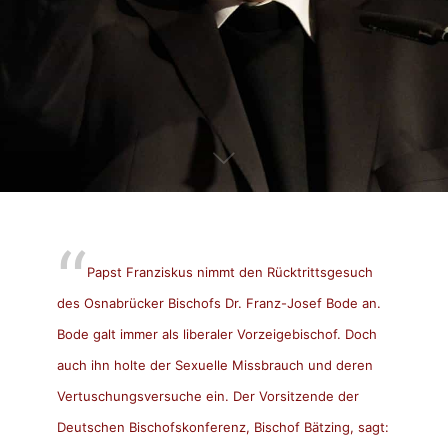
Papst Franziskus nimmt den Rücktrittsgesuch
des Osnabrücker Bischofs Dr. Franz-Josef Bode an.
Bode galt immer als liberaler Vorzeigebischof. Doch
auch ihn holte der Sexuelle Missbrauch und deren
Vertuschungsversuche ein. Der Vorsitzende der
Deutschen Bischofskonferenz, Bischof Bätzing, sagt: