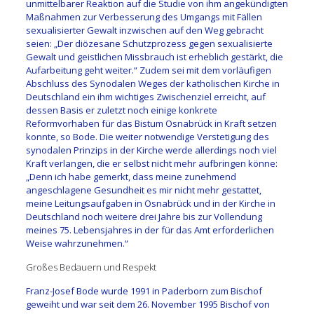
unmittelbarer Reaktion auf die Studie von ihm angekündigten
Maßnahmen zur Verbesserung des Umgangs mit Fällen
sexualisierter Gewalt inzwischen auf den Weg gebracht
seien: „Der diözesane Schutzprozess gegen sexualisierte
Gewalt und geistlichen Missbrauch ist erheblich gestärkt, die
Aufarbeitung geht weiter.“ Zudem sei mit dem vorläufigen
Abschluss des Synodalen Weges der katholischen Kirche in
Deutschland ein ihm wichtiges Zwischenziel erreicht, auf
dessen Basis er zuletzt noch einige konkrete
Reformvorhaben für das Bistum Osnabrück in Kraft setzen
konnte, so Bode. Die weiter notwendige Verstetigung des
synodalen Prinzips in der Kirche werde allerdings noch viel
Kraft verlangen, die er selbst nicht mehr aufbringen könne:
„Denn ich habe gemerkt, dass meine zunehmend
angeschlagene Gesundheit es mir nicht mehr gestattet,
meine Leitungsaufgaben in Osnabrück und in der Kirche in
Deutschland noch weitere drei Jahre bis zur Vollendung
meines 75. Lebensjahres in der für das Amt erforderlichen
Weise wahrzunehmen.“
Großes Bedauern und Respekt
Franz-Josef Bode wurde 1991 in Paderborn zum Bischof
geweiht und war seit dem 26. November 1995 Bischof von