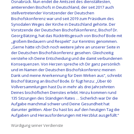
Osnabrück. Nun endet die Amtszeit des dienstältesten,
amtierenden Bischofs in Deutschland, der seit 2017 auch
stellvertretender Vorsitzender der Deutschen
Bischofskonferenz war und seit 2019 zum Präsidium des
Synodalen Weges der Kirche in Deutschland gehörte. Der
Vorsitzende der Deutschen Bischofskonferenz, Bischof Dr.
Georg Bätzing, hat das Rücktrittsgesuch von Bischof Bode mit
„großem Bedauern und Respekt“ zur Kenntnis genommen.
„Gerne hätte ich Dich noch weitere Jahre an unserer Seite in
der Deutschen Bischofskonferenz gesehen. Gleichzeitig
verstehe ich Deine Entscheidung und die damit verbundenen
Konsequenzen. Von Herzen spreche ich Dir ganz persönlich
und im Namen der Deutschen Bischofskonferenz meinen
Dank und meine Anerkennung für Dein Wirken aus“, schreibt
Bischof Bätzing an Bischof Bode. Er fügt hinzu: „Über 60
Vollversammlungen hast Du in mehr als drei Jahrzehnten
Deines bischöflichen Dienstes erlebt. Hinzu kommen rund
135 Sitzungen des Ständigen Rates … Sicherlich war Dir die
Aufgabe manchmal schwer und Deine Gesundheit hat
darunter gelitten. Aber Du hast bis auf den heutigen Tag die
Aufgaben und Herausforderungen mit Herzblut ausgefüllt.“
Würdigung seiner Verdienste