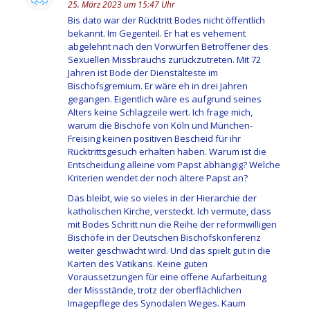
25. März 2023 um 15:47 Uhr
Bis dato war der Rücktritt Bodes nicht öffentlich
bekannt. Im Gegenteil. Er hat es vehement
abgelehnt nach den Vorwürfen Betroffener des
Sexuellen Missbrauchs zurückzutreten. Mit 72
Jahren ist Bode der Dienstälteste im
Bischofsgremium. Er wäre eh in drei Jahren
gegangen. Eigentlich wäre es aufgrund seines
Alters keine Schlagzeile wert. Ich frage mich,
warum die Bischöfe von Köln und München-
Freising keinen positiven Bescheid für ihr
Rücktrittsgesuch erhalten haben. Warum ist die
Entscheidung alleine vom Papst abhängig? Welche
Kriterien wendet der noch ältere Papst an?
Das bleibt, wie so vieles in der Hierarchie der
katholischen Kirche, versteckt. Ich vermute, dass
mit Bodes Schritt nun die Reihe der reformwilligen
Bischöfe in der Deutschen Bischofskonferenz
weiter geschwächt wird. Und das spielt gut in die
Karten des Vatikans. Keine guten
Voraussetzungen für eine offene Aufarbeitung
der Missstände, trotz der oberflächlichen
Imagepflege des Synodalen Weges. Kaum