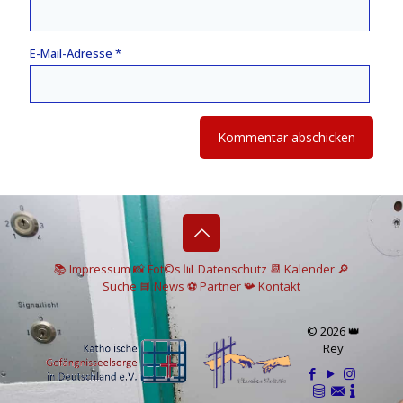
E-Mail-Adresse
*
📚 I
mpressum
📸
Fot©s
📊
Datenschutz
📆 Kalender
🔎
Suche
📘 News
⚽
Partner
📯
Kontakt
© 2026 👑
Rey