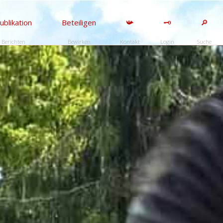
ublikation
Beteiligen
📯
🗝️
🔎
Berichten
Bewirken
Kontakt
Login
Suche