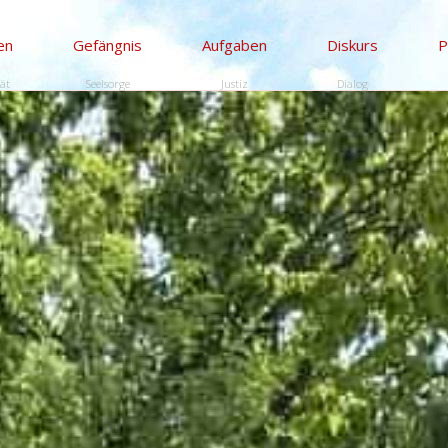
en
Gefängnis
Aufgaben
Diskurs
P
tät
Seelsorge
Justiz
Dialog