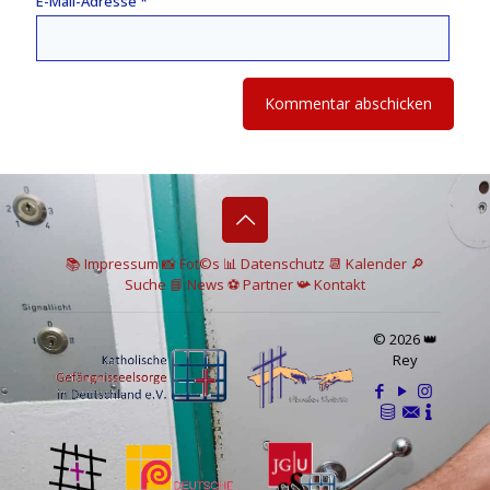
E-Mail-Adresse
*
📚 I
mpressum
📸
Fot©s
📊
Datenschutz
📆 Kalender
🔎
Suche
📘 News
⚽
Partner
📯
Kontakt
© 2026 👑
Rey