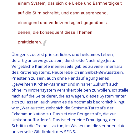
einem System, das sich die Liebe und Barmherzigkeit
auf die Stirn schreibt, und dann ausgrenzend,
einengend und verletzend agiert gegenüber all
denen, die konsequent diese Themen
praktizieren.
Übrigens zutiefst priesterliches und heilsames Leben,
derartig unterwegs zu sein, die direkte Nachfolge Jesu.
Vergebliche Kämpfe meinerseits gab es zu viele innerhalb
des Kirchensystems. Heute lebe ich im Selbst-Bewusstsein,
Priesterin zu sein, auch ohne Handauflegung eines
„geweihten Kirchen-Mannes“ und in naher Zukunft auch
ohne im Kirchensystem verankert bleiben zu wollen. Ich stelle
mich auf die Seite derer, die es wagen, dieses System hinter
sich zu lassen, auch wenn es da nochmals bedrohlich klingt
wie: „Wer austritt, zieht sich die Schisma-Tatstrafe der
Exkommunikation zu. Das sei eine Beugestrafe, die zur
Umkehr auffordere“. Das ist eher eine Ermutigung, den
Schritt in die Freiheit zu tun, im Wissen um die verinnerlichte
universelle Göttlichkeit des SEINS.