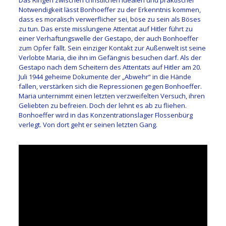
Notwendigkeit lässt Bonhoeffer zu der Erkenntnis kommen,
dass es moralisch verwerflicher sei, böse zu sein als Böses
zu tun. Das erste misslungene Attentat auf Hitler führt zu
einer Verhaftungswelle der Gestapo, der auch Bonhoeffer
zum Opfer fällt. Sein einziger Kontakt zur Außenwelt ist seine
Verlobte Maria, die ihn im Gefängnis besuchen darf. Als der
Gestapo nach dem Scheitern des Attentats auf Hitler am 20.
Juli 1944 geheime Dokumente der „Abwehr“ in die Hände
fallen, verstärken sich die Repressionen gegen Bonhoeffer.
Maria unternimmt einen letzten verzweifelten Versuch, ihren
Geliebten zu befreien. Doch der lehnt es ab zu fliehen.
Bonhoeffer wird in das Konzentrationslager Flossenbürg
verlegt. Von dort geht er seinen letzten Gang.