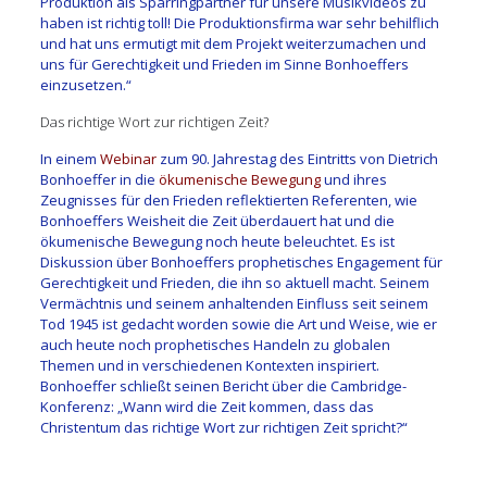
Produktion als Sparringpartner für unsere Musikvideos zu
haben ist richtig toll! Die Produktionsfirma war sehr behilflich
und hat uns ermutigt mit dem Projekt weiterzumachen und
uns für Gerechtigkeit und Frieden im Sinne Bonhoeffers
einzusetzen.“
Das richtige Wort zur richtigen Zeit?
In einem
Webinar
zum 90. Jahrestag des Eintritts von Dietrich
Bonhoeffer in die
ökumenische Bewegung
und ihres
Zeugnisses für den Frieden reflektierten Referenten, wie
Bonhoeffers Weisheit die Zeit überdauert hat und die
ökumenische Bewegung noch heute beleuchtet. Es ist
Diskussion über Bonhoeffers prophetisches Engagement für
Gerechtigkeit und Frieden, die ihn so aktuell macht. Seinem
Vermächtnis und seinem anhaltenden Einfluss seit seinem
Tod 1945 ist gedacht worden sowie die Art und Weise, wie er
auch heute noch prophetisches Handeln zu globalen
Themen und in verschiedenen Kontexten inspiriert.
Bonhoeffer schließt seinen Bericht über die Cambridge-
Konferenz: „Wann wird die Zeit kommen, dass das
Christentum das richtige Wort zur richtigen Zeit spricht?“