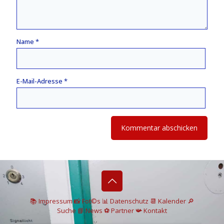
Name
*
E-Mail-Adresse
*
📚 I
mpressum
📸
Fot©s
📊
Datenschutz
📆 Kalender
🔎
Suche
📘 News
⚽
Partner
📯
Kontakt