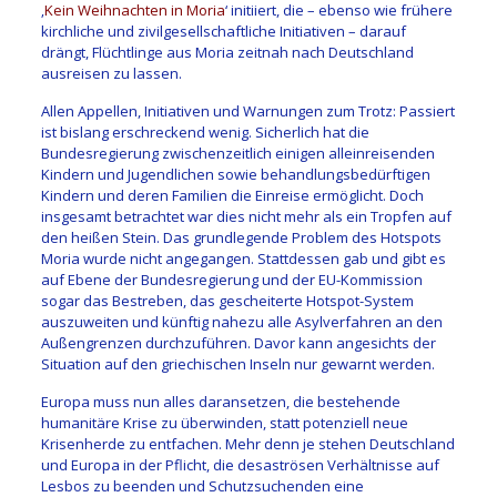
‚
Kein Weihnachten in Moria
‘ initiiert, die – ebenso wie frühere
kirchliche und zivilgesellschaftliche Initiativen – darauf
drängt, Flüchtlinge aus Moria zeitnah nach Deutschland
ausreisen zu lassen.
Allen Appellen, Initiativen und Warnungen zum Trotz: Passiert
ist bislang erschreckend wenig. Sicherlich hat die
Bundesregierung zwischenzeitlich einigen alleinreisenden
Kindern und Jugendlichen sowie behandlungsbedürftigen
Kindern und deren Familien die Einreise ermöglicht. Doch
insgesamt betrachtet war dies nicht mehr als ein Tropfen auf
den heißen Stein. Das grundlegende Problem des Hotspots
Moria wurde nicht angegangen. Stattdessen gab und gibt es
auf Ebene der Bundesregierung und der EU-Kommission
sogar das Bestreben, das gescheiterte Hotspot-System
auszuweiten und künftig nahezu alle Asylverfahren an den
Außengrenzen durchzuführen. Davor kann angesichts der
Situation auf den griechischen Inseln nur gewarnt werden.
Europa muss nun alles daransetzen, die bestehende
humanitäre Krise zu überwinden, statt potenziell neue
Krisenherde zu entfachen. Mehr denn je stehen Deutschland
und Europa in der Pflicht, die desaströsen Verhältnisse auf
Lesbos zu beenden und Schutzsuchenden eine