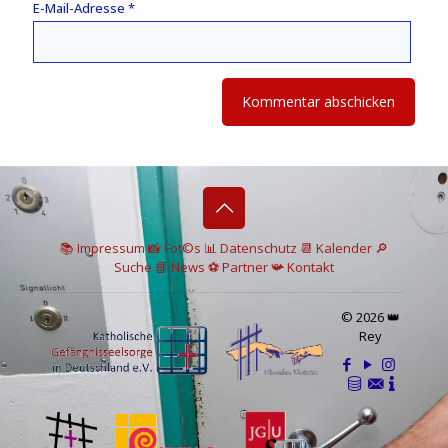
E-Mail-Adresse
*
📚 I
mpressum
📸
Fot©s
📊
Datenschutz
📆 Kalender
🔎
Suche
📘 News
⚽
Partner
📯
Kontakt
© 2026 👑
Rey