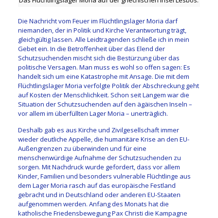
Das Flüchtlingslager Moria auf der griechischen Insel Lesbos.
Die Nachricht vom Feuer im Flüchtlingslager Moria darf
niemanden, der in Politik und Kirche Verantwortung trägt,
gleichgültig lassen. Alle Leidtragenden schließe ich in mein
Gebet ein. In die Betroffenheit über das Elend der
Schutzsuchenden mischt sich die Bestürzung über das
politische Versagen. Man muss es wohl so offen sagen: Es
handelt sich um eine Katastrophe mit Ansage. Die mit dem
Flüchtlingslager Moria verfolgte Politik der Abschreckung geht
auf Kosten der Menschlichkeit. Schon seit Langem war die
Situation der Schutzsuchenden auf den ägäischen Inseln –
vor allem im überfüllten Lager Moria – unerträglich.
Deshalb gab es aus Kirche und Zivilgesellschaft immer
wieder deutliche Appelle, die humanitäre Krise an den EU-
Außengrenzen zu überwinden und für eine
menschenwürdige Aufnahme der Schutzsuchenden zu
sorgen. Mit Nachdruck wurde gefordert, dass vor allem
Kinder, Familien und besonders vulnerable Flüchtlinge aus
dem Lager Moria rasch auf das europäische Festland
gebracht und in Deutschland oder anderen EU-Staaten
aufgenommen werden. Anfang des Monats hat die
katholische Friedensbewegung Pax Christi die Kampagne