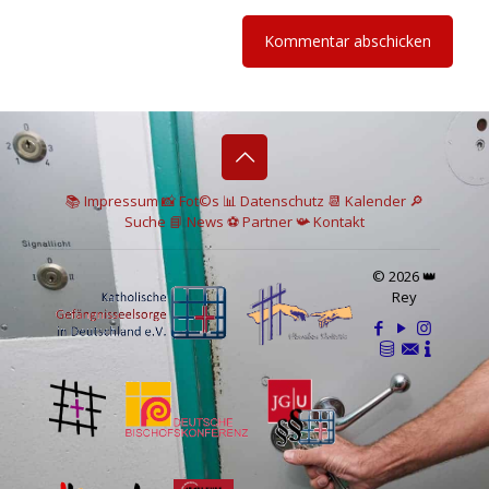
📚 I
mpressum
📸
Fot©s
📊
Datenschutz
📆 Kalender
🔎
Suche
📘 News
⚽
Partner
📯
Kontakt
© 2026 👑
Rey