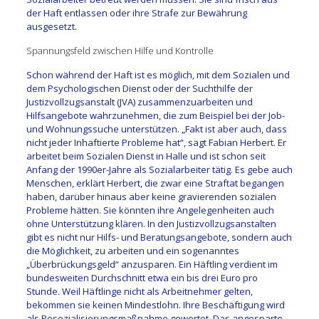
der Haft entlassen oder ihre Strafe zur Bewährung
ausgesetzt.
Spannungsfeld zwischen Hilfe und Kontrolle
Schon während der Haft ist es möglich, mit dem Sozialen und
dem Psychologischen Dienst oder der Suchthilfe der
Justizvollzugsanstalt (JVA) zusammenzuarbeiten und
Hilfsangebote wahrzunehmen, die zum Beispiel bei der Job-
und Wohnungssuche unterstützen. „Fakt ist aber auch, dass
nicht jeder Inhaftierte Probleme hat“, sagt Fabian Herbert. Er
arbeitet beim Sozialen Dienst in Halle und ist schon seit
Anfang der 1990er-Jahre als Sozialarbeiter tätig. Es gebe auch
Menschen, erklärt Herbert, die zwar eine Straftat begangen
haben, darüber hinaus aber keine gravierenden sozialen
Probleme hätten. Sie könnten ihre Angelegenheiten auch
ohne Unterstützung klären. In den Justizvollzugsanstalten
gibt es nicht nur Hilfs- und Beratungsangebote, sondern auch
die Möglichkeit, zu arbeiten und ein sogenanntes
„Überbrückungsgeld“ anzusparen. Ein Häftling verdient im
bundesweiten Durchschnitt etwa ein bis drei Euro pro
Stunde. Weil Häftlinge nicht als Arbeitnehmer gelten,
bekommen sie keinen Mindestlohn. Ihre Beschäftigung wird
als Resozialisierungsmaßnahme gewertet. Das angesparte