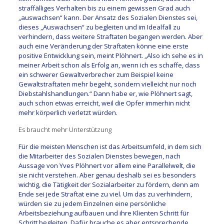
straffälliges Verhalten bis zu einem gewissen Grad auch
„auswachsen“ kann. Der Ansatz des Sozialen Dienstes sei,
dieses „Auswachsen“ zu begleiten und im Idealfall zu
verhindern, dass weitere Straftaten begangen werden. Aber
auch eine Veränderung der Straftaten könne eine erste
positive Entwicklung sein, meint Plöhnert. „Also ich sehe es in
meiner Arbeit schon als Erfolg an, wenn ich es schaffe, dass
ein schwerer Gewaltverbrecher zum Beispiel keine
Gewaltstraftaten mehr begeht, sondern vielleicht nur noch
Diebstahlshandlungen.“ Dann habe er, wie Plöhnert sagt,
auch schon etwas erreicht, weil die Opfer immerhin nicht
mehr körperlich verletzt würden.
Es braucht mehr Unterstützung
Für die meisten Menschen ist das Arbeitsumfeld, in dem sich
die Mitarbeiter des Sozialen Dienstes bewegen, nach
Aussage von Yves Plöhnert vor allem eine Parallelwelt, die
sie nicht verstehen. Aber genau deshalb sei es besonders
wichtig, die Tätigkeit der Sozialarbeiter zu fördern, denn am
Ende sei jede Straftat eine zu viel. Um das zu verhindern,
würden sie zu jedem Einzelnen eine persönliche
Arbeitsbeziehung aufbauen und ihre Klienten Schritt für
Schritt begleiten. Dafür brauche es aber entsprechende