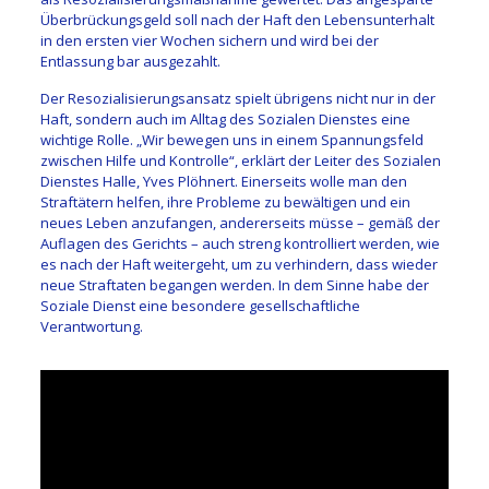
Überbrückungsgeld soll nach der Haft den Lebensunterhalt
in den ersten vier Wochen sichern und wird bei der
Entlassung bar ausgezahlt.
Der Resozialisierungsansatz spielt übrigens nicht nur in der
Haft, sondern auch im Alltag des Sozialen Dienstes eine
wichtige Rolle. „Wir bewegen uns in einem Spannungsfeld
zwischen Hilfe und Kontrolle“, erklärt der Leiter des Sozialen
Dienstes Halle, Yves Plöhnert. Einerseits wolle man den
Straftätern helfen, ihre Probleme zu bewältigen und ein
neues Leben anzufangen, andererseits müsse – gemäß der
Auflagen des Gerichts – auch streng kontrolliert werden, wie
es nach der Haft weitergeht, um zu verhindern, dass wieder
neue Straftaten begangen werden. In dem Sinne habe der
Soziale Dienst eine besondere gesellschaftliche
Verantwortung.