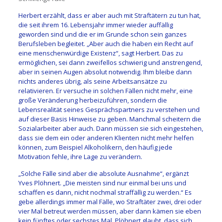
Herbert erzählt, dass er aber auch mit Straftätern zu tun hat,
die seit ihrem 16. Lebensjahr immer wieder auffällig
geworden sind und die er im Grunde schon sein ganzes
Berufsleben begleitet. „Aber auch die haben ein Recht auf
eine menschenwürdige Existenz“, sagt Herbert. Das zu
ermöglichen, sei dann zweifellos schwierig und anstrengend,
aber in seinen Augen absolut notwendig. Ihm bleibe dann
nichts anderes übrig, als seine Arbeitsansätze zu
relativieren. Er versuche in solchen Fällen nicht mehr, eine
große Veränderung herbeizuführen, sondern die
Lebensrealität seines Gesprächspartners zu verstehen und
auf dieser Basis Hinweise zu geben. Manchmal scheitern die
Sozialarbeiter aber auch. Dann müssen sie sich eingestehen,
dass sie dem ein oder anderen Klienten nicht mehr helfen
können, zum Beispiel Alkoholikern, den häufig jede
Motivation fehle, ihre Lage zu verändern.
„Solche Fälle sind aber die absolute Ausnahme“, ergänzt
Yves Plöhnert. „Die meisten sind nur einmal bei uns und
schaffen es dann, nicht nochmal straffällig zu werden.“ Es
gebe allerdings immer mal Fälle, wo Straftäter zwei, drei oder
vier Mal betreut werden müssen, aber dann kämen sie eben
kein fünftes oder sechstes Mal. Plöhnert glaubt, dass sich