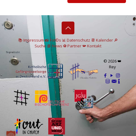
📚 I
mpressum
📸
Fot©s
📊
Datenschutz
📆 Kalender
🔎
Suche
📘 News
⚽
Partner
📯
Kontakt
© 2026 👑
Rey