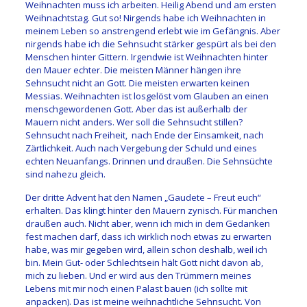
Weihnachten muss ich arbeiten. Heilig Abend und am ersten
Weihnachtstag. Gut so! Nirgends habe ich Weihnachten in
meinem Leben so anstrengend erlebt wie im Gefängnis. Aber
nirgends habe ich die Sehnsucht stärker gespürt als bei den
Menschen hinter Gittern. Irgendwie ist Weihnachten hinter
den Mauer echter. Die meisten Männer hängen ihre
Sehnsucht nicht an Gott. Die meisten erwarten keinen
Messias. Weihnachten ist losgelöst vom Glauben an einen
menschgewordenen Gott. Aber das ist außerhalb der
Mauern nicht anders. Wer soll die Sehnsucht stillen?
Sehnsucht nach Freiheit, nach Ende der Einsamkeit, nach
Zärtlichkeit. Auch nach Vergebung der Schuld und eines
echten Neuanfangs. Drinnen und draußen. Die Sehnsüchte
sind nahezu gleich.
Der dritte Advent hat den Namen „Gaudete – Freut euch“
erhalten. Das klingt hinter den Mauern zynisch. Für manchen
draußen auch. Nicht aber, wenn ich mich in dem Gedanken
fest machen darf, dass ich wirklich noch etwas zu erwarten
habe, was mir gegeben wird, allein schon deshalb, weil ich
bin. Mein Gut- oder Schlechtsein hält Gott nicht davon ab,
mich zu lieben. Und er wird aus den Trümmern meines
Lebens mit mir noch einen Palast bauen (ich sollte mit
anpacken). Das ist meine weihnachtliche Sehnsucht. Von