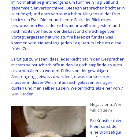
Im Normalfall beginnt morgens um fünf mein Tag. Still und
gesammelt, er verspricht viel. Dieses Versprechen bricht er in
aller Regel, und doch vertraue ich ihm. Morgens in der Früh
bin ich ein Esel. Dieser noch leere Blick, der Blick eines
erwachsenen Esels, der nichts mehr weiß von gestern und
noch nichts von heute, der die Last und die Schläge vom
Vortag vergessen hat und stumm bereit ist für das was
kommen wird. Neuanfang. Jeden Tag. Darum liebe ich diese
frühe Zeit.
Es tut gut zu wissen, dass jeder Recht hat in den Gesprächen
mit sich selbst. Ich schloffe in den Tag. Ich empfinde es auch
als schön älter zu werden. Erlöst von der gewaltigen
Anstrengung, „etwas zu werden“, etwas darstellen zu
müssen in dieser Welt. Einfach sich gelassen einfügen
dürfen und man selber zu sein. Weiter nichts als einer von 7
½ Milliarden.
Negativform: Wer
will ich sein?
Ein Künstler (hier
Kleinhans), der
eine Bronzefigur