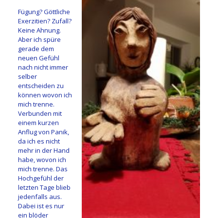
Fügung? Göttliche
Exerzitien? Zufall?
Keine Ahnung.
Aber ich spüre
gerade dem
neuen Gefühl
nach nicht immer
selber
entscheiden zu
können wovon ich
mich trenne.
Verbunden mit
einem kurzen
Anflug von Panik,
da ich es nicht
mehr in der Hand
habe, wovon ich
mich trenne. Das
Hochgefühl der
letzten Tage blieb
jedenfalls aus.
Dabei ist es nur
ein blöder