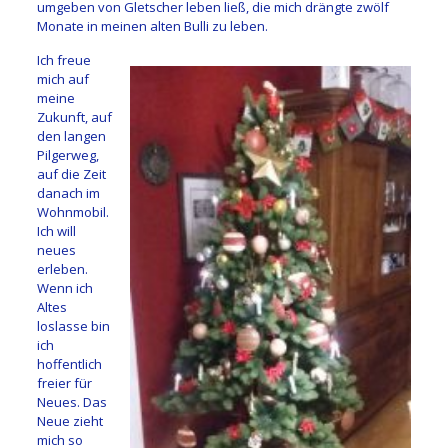
umgeben von Gletscher leben ließ, die mich drängte zwölf
Monate in meinen alten Bulli zu leben.
Ich freue
mich auf
meine
Zukunft, auf
den langen
Pilgerweg,
auf die Zeit
danach im
Wohnmobil.
Ich will
neues
erleben.
Wenn ich
Altes
loslasse bin
ich
hoffentlich
freier für
Neues. Das
Neue zieht
mich so