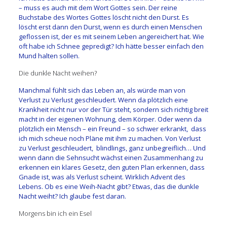
– muss es auch mit dem Wort Gottes sein. Der reine
Buchstabe des Wortes Gottes löscht nicht den Durst. Es
löscht erst dann den Durst, wenn es durch einen Menschen
geflossen ist, der es mit seinem Leben angereichert hat. Wie
oft habe ich Schnee gepredigt? Ich hätte besser einfach den
Mund halten sollen.
Die dunkle Nacht weihen?
Manchmal fühlt sich das Leben an, als würde man von
Verlust zu Verlust geschleudert. Wenn da plötzlich eine
Krankheit nicht nur vor der Tür steht, sondern sich richtig breit
macht in der eigenen Wohnung, dem Körper. Oder wenn da
plötzlich ein Mensch – ein Freund – so schwer erkrankt, dass
ich mich scheue noch Pläne mit ihm zu machen. Von Verlust
zu Verlust geschleudert, blindlings, ganz unbegreiflich… Und
wenn dann die Sehnsucht wächst einen Zusammenhang zu
erkennen ein klares Gesetz, den guten Plan erkennen, dass
Gnade ist, was als Verlust scheint. Wirklich Advent des
Lebens. Ob es eine Weih-Nacht gibt? Etwas, das die dunkle
Nacht weiht? Ich glaube fest daran.
Morgens bin ich ein Esel