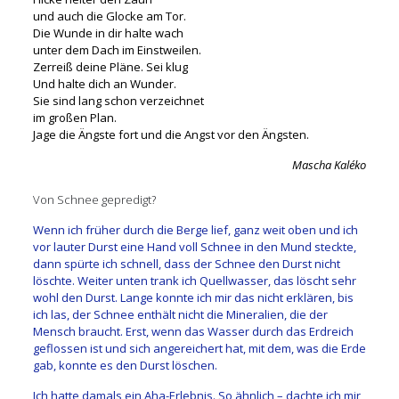
und auch die Glocke am Tor.
Die Wunde in dir halte wach
unter dem Dach im Einstweilen.
Zerreiß deine Pläne. Sei klug
Und halte dich an Wunder.
Sie sind lang schon verzeichnet
im großen Plan.
Jage die Ängste fort und die Angst vor den Ängsten.
Mascha Kaléko
Von Schnee gepredigt?
Wenn ich früher durch die Berge lief, ganz weit oben und ich
vor lauter Durst eine Hand voll Schnee in den Mund steckte,
dann spürte ich schnell, dass der Schnee den Durst nicht
löschte. Weiter unten trank ich Quellwasser, das löscht sehr
wohl den Durst. Lange konnte ich mir das nicht erklären, bis
ich las, der Schnee enthält nicht die Mineralien, die der
Mensch braucht. Erst, wenn das Wasser durch das Erdreich
geflossen ist und sich angereichert hat, mit dem, was die Erde
gab, konnte es den Durst löschen.
Ich hatte damals ein Aha-Erlebnis. So ähnlich – dachte ich mir