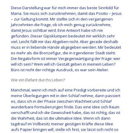
Diese Darstellung war für mich immer das beste Sinnbild für
Maria. Sie muss sich zurücknehmen, damit das Positiv – Jesus
– zur Geltung kommt. Mir stellte sich in den vergangenen
Jahrzehnten die Frage, ob ich mich genug zurücknehme,
damit Jesus sichtbar wird. Eine Antwort habe ich nie
gefunden. Dieser Gipsklumpen bedeutet mir wirklich sehr
viel. Leicht fällt mir das Abgeben nicht. Aber gerade deshalb
muss er in liebende Hände abgegeben werden. Mir bedeutet
es mehr als die Bronzefigur, die in irgendeiner Stadt steht.
Die Negativform ist immer Vergegenwärtigung der Frage: wer
will ich sein? Wem will ich Gestalt geben in meinem Leben?
Büro ist nicht der richtige Ausdruck, es war sein Atelier.
Wie ein Elefant durchs Leben?
Manchmal, wenn ich mich auf eine Predigt vorbereite und ich
meine Überlegungen mit in den Schlaf nehme, dann passiert
es, dass ich in der Phase zwischen Wachheit und Schlaf
wunderbare Formulierungen finde. Das eine Idee sich Raum
verschafft und ich die Gewissheit habe, das ist richtig, das ist
die Wahrheit, das ist die ultimative Idee. Wenn ich dann
tagdrauf im Vollbesitz meiner geistigen Kräfte diese Idee
aufs Papier bringen will, stelle ich fest, sie lässt sich nicht so