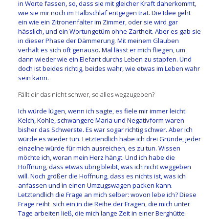
in Worte fassen, so, dass sie mit gleicher Kraft daherkommt,
wie sie mir noch im Halbschlaf entgegen trat. Die Idee geht
ein wie ein Zitronenfalter im Zimmer, oder sie wird gar
hässlich, und ein Wortungetüm ohne Zartheit. Aber es gab sie
in dieser Phase der Dämmerung. Mit meinem Glauben
verhält es sich oft genauso. Mal lässt er mich fliegen, um
dann wieder wie ein Elefant durchs Leben zu stapfen. Und
doch ist beides richtig, beides wahr, wie etwas im Leben wahr
sein kann.
Fällt dir das nicht schwer, so alles wegzugeben?
Ich würde lügen, wenn ich sagte, es fiele mir immer leicht.
Kelch, Kohle, schwangere Maria und Negativform waren
bisher das Schwerste. Es war sogar richtig schwer. Aber ich
würde es wieder tun. Letztendlich habe ich drei Gründe, jeder
einzelne würde für mich ausreichen, es zu tun. Wissen
möchte ich, woran mein Herz hängt. Und ich habe die
Hoffnung, dass etwas übrig bleibt, was ich nicht weggeben
will. Noch größer die Hoffnung, dass es nichts ist, was ich
anfassen und in einen Umzugswagen packen kann.
Letztendlich die Frage an mich selber: wovon lebe ich? Diese
Frage reiht sich ein in die Reihe der Fragen, die mich unter
Tage arbeiten ließ, die mich lange Zeit in einer Berghütte