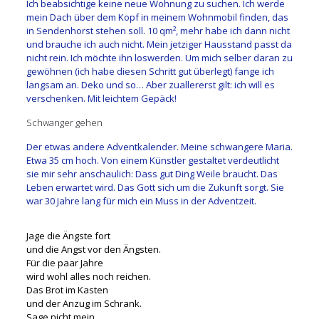
Ich beabsichtige keine neue Wohnung zu suchen. Ich werde
mein Dach über dem Kopf in meinem Wohnmobil finden, das
in Sendenhorst stehen soll. 10 qm², mehr habe ich dann nicht
und brauche ich auch nicht. Mein jetziger Hausstand passt da
nicht rein. Ich möchte ihn loswerden. Um mich selber daran zu
gewöhnen (ich habe diesen Schritt gut überlegt) fange ich
langsam an. Deko und so… Aber zuallererst gilt: ich will es
verschenken. Mit leichtem Gepäck!
Schwanger gehen
Der etwas andere Adventkalender. Meine schwangere Maria.
Etwa 35 cm hoch. Von einem Künstler gestaltet verdeutlicht
sie mir sehr anschaulich: Dass gut Ding Weile braucht. Das
Leben erwartet wird. Das Gott sich um die Zukunft sorgt. Sie
war 30 Jahre lang für mich ein Muss in der Adventzeit.
Jage die Ängste fort
und die Angst vor den Ängsten.
Für die paar Jahre
wird wohl alles noch reichen.
Das Brot im Kasten
und der Anzug im Schrank.
Sage nicht mein.