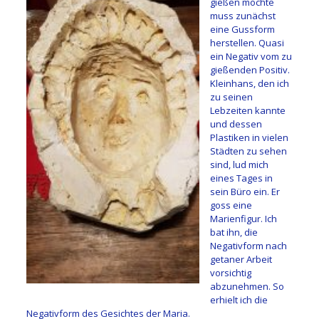
gießen möchte
muss zunächst
eine Gussform
herstellen. Quasi
ein Negativ vom zu
gießenden Positiv.
Kleinhans, den ich
zu seinen
Lebzeiten kannte
und dessen
Plastiken in vielen
Städten zu sehen
sind, lud mich
eines Tages in
sein Büro ein. Er
goss eine
Marienfigur. Ich
bat ihn, die
Negativform nach
getaner Arbeit
vorsichtig
abzunehmen. So
erhielt ich die
Negativform des Gesichtes der Maria.