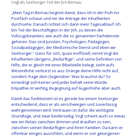
Vogl als Seelsorger Teil der JVA Bernau
„Mein Tag in Bernau beginnt damit, dass ich in der Früh ins
Postfach schaue und mir die Anträge der Inhaftierten
durchsehe. Danach richtet sich dann mein Tagesablauf. Ich
bin Teil der Beschäftigten in der JVA, zu denen die
Vollzugsbeamten, wie auch die so genannten Fachdienste
gehören. Das sind Juristen, Psychologen, Pädagogen,
Sozialpädagogen, der Medizinische Dienst und eben wir
Seelsorger.“ Ganz für sich, quasi inoffiziell, nennt Vogl die
Inhaftierten übrigens „Bedürftige“, und seine Definition von
Hilfe, die er gleich mit einer Bibelstelle belegt, sieht aufs
Wesentliche verkürzt so aus: Dränge deine Hilfe nicht auf,
sondern frage dein Gegenüber: Was brauchst du? So
erniedrigt sich keiner und jeder behält seine Würde.
Empathie ist wichtig, Begegnung auf Augenhöhe aber auch.
Damit das funktioniert ist es gerade bei einem Seelsorger
entscheidend, dass er als verschwiegen und zuverlässig
wahrgenommen wird. Vertrauen ist dafür die wichtigste
Grundlage, und zwar beiderseitig. Vogl scheint auch so etwas
wie ein Relais zwischen drinnen und draußen zu sein,
zwischen seinen Bedürftigen und ihren Familien. Da kann er
offenbar einiges ausrichten, und wenn er von gelungenen