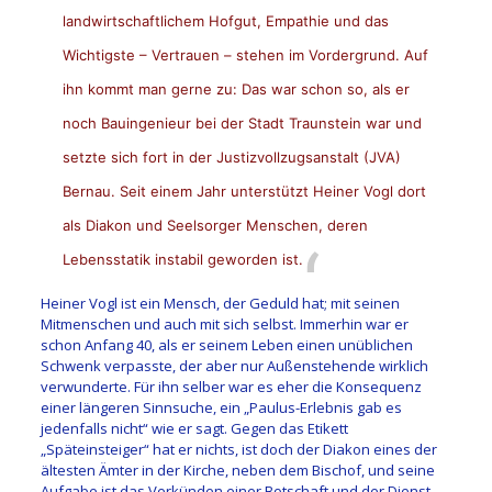
landwirtschaftlichem Hofgut, Empathie und das
Wichtigste – Vertrauen – stehen im Vordergrund. Auf
ihn kommt man gerne zu: Das war schon so, als er
noch Bauingenieur bei der Stadt Traunstein war und
setzte sich fort in der Justizvollzugsanstalt (JVA)
Bernau. Seit einem Jahr unterstützt Heiner Vogl dort
als Diakon und Seelsorger Menschen, deren
Lebensstatik instabil geworden ist.
Heiner Vogl ist ein Mensch, der Geduld hat; mit seinen
Mitmenschen und auch mit sich selbst. Immerhin war er
schon Anfang 40, als er seinem Leben einen unüblichen
Schwenk verpasste, der aber nur Außenstehende wirklich
verwunderte. Für ihn selber war es eher die Konsequenz
einer längeren Sinnsuche, ein „Paulus-Erlebnis gab es
jedenfalls nicht“ wie er sagt. Gegen das Etikett
„Späteinsteiger“ hat er nichts, ist doch der Diakon eines der
ältesten Ämter in der Kirche, neben dem Bischof, und seine
Aufgabe ist das Verkünden einer Botschaft und der Dienst