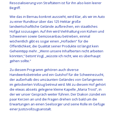
Resozialisierung von Straftätern ist für ihn also kein leerer
Begriff.
Wie das in Bernau konkret aussieht, wird klar, als wir im Auto
zu einer Rundtour über das 125 Hektar große
landwirtschaftliche Gelände aufbrechen, ein staatliches
Hofgut sozusagen. Auf ihm wird Viehhaltung von Kühen und
Schweinen sowie Gemüseanbau betrieben, einmal
wöchentlich gibt es sogar einen „Hofladen“ für die
Öffentlichkeit, die Qualität seiner Produkte ist längst kein
Geheimtipp mehr. „Wenn unsere Inhaftierten nicht arbeiten
könnten,“ betont Vogl, „wüsste ich nicht, wie es überhaupt
gehen sollte.“
Zu diesem Programm gehören auch diverse
Handwerksbetriebe und ein Gutshof für die Schweinezucht,
der außerhalb des umzäunten Geländes von Gefangenem
im gelockerten Vollzug betreut wird. Mit zu diesem Hof gehört
die etwas abseits gelegene kleine Kapelle „Maria Trost“, in
der wir unser Gespräch weiter führen. Der Diakon zündet ein
paar Kerzen an und die Fragen drehen sich bald um die
Erwartungen an einen Seelsorger und seine Rolle im Gefüge
einer Justizvollzugsanstalt.