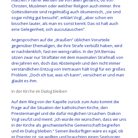
Christen, Muslimen oder welcher Religion auch immer. Ihre
Gottesdienste sind regelmäßig auch ökumenisch, „sie sind
sogar richtig gut besucht“, erklärt Vogl, „aber schon ein
bisschen lauter, als man es sonst kennt. Das ist halt auch
eine Gelegenheit, sich auszutauschen“.
Angesprochen auf die „draußen“ üblichen Vorurteile
gegenüber Ehemaligen, die ihre Strafe verbüßt haben, wird
er nachdenklich, fast ein wenig ratlos. In der JVA Bernau
sitzen zwar nur Straftäter mit dem maximalen Strafmaß von
drei Jahren ein, doch das Abstempeln und den nicht immer
verständlichen Entzug von Vertrauen hält Vogl für ein großes
Problem. „Doch ich tue, was ich kann“, versichert er und man
glaubt es ihm.
In der Kirche im Dialog bleiben
Auf dem Weg von der Kapelle zurück zum Auto kommt die
Frage auf die Situation der katholischen Kirche, den
Priestermangel und die dafür möglichen Ursachen. Diakon
Vogl seufzt und meint: „Ich würde mir wünschen, dass wir uns
in der Kirche als geschwisterliche Gemeinschaft begreifen
und im Dialog bleiben.“ Seinen Bedürftigen wäre es egal, ob
er Priester ist, sie wollten und brauchten einen Seelsorger.