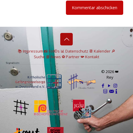
📚 I
mpressum
📸
Fot©s
📊
Datenschutz
📆 Kalender
🔎
Suche
📘 News
⚽
Partner
📯
Kontakt
© 2026 👑
Rey