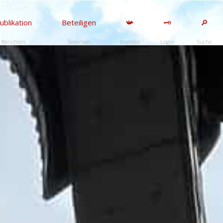
ublikation
Beteiligen
📯
🗝️
🔎
Berichten
Bewirken
Kontakt
Login
Suche