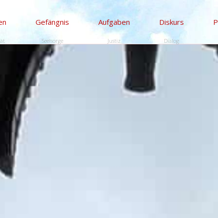
en
Gefängnis
Aufgaben
Diskurs
P
tät
Seelsorge
Justiz
Dialog