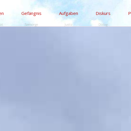
en
Gefängnis
Aufgaben
Diskurs
P
tät
Seelsorge
Justiz
Dialog