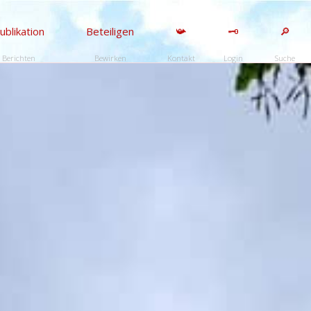
ublikation
Beteiligen
📯
🗝️
🔎
Berichten
Bewirken
Kontakt
Login
Suche