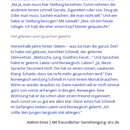
„Na ja, man muss klar Stellung beziehen. Sonst nehmen die
anderem einem schnell Geräte, Zigaretten oder son Zeug ab.
Oder man muss Sachen machen, die man nicht will.“ Und wie
habe er Stellung bezogen? Mit Gewalt? „Nee. Ich bin heute
ruhiger. Ich hab die eher einen Kopf kleiner gequatscht.“
Viel gelesen und Sprachen gelernt
Viereinhalb Jahre hinter Gittern – was tut man die ganze Zeit?
Er habe viel gelesen, berichtet Schmidt, der gelernte
Steinsetzer. „Nietzsche, Jung, Goethes Faust…“ Und Sprachen
habe er gelernt. Latein und Norwegisch. Latein? „Ja, diese
Sprache fasziniert mich. Die hat so einen reinen, sauberen
Klang. Schade, dass sie nicht mehr gesprochen wird.“ Das
Norwegisch wird Jörg Schmidt in rund einem Monat brauchen.
Wenn er wieder draußen ist. Dann nämlich will er noch einmal
ganz von vorne anfangen. In Bergen, Norwegen. Eine
Wohnung hat er da schon über einen Freund organisiert,
auch sonst sei so gut wie alles klar. Denn eines hat Schmidt
im Gefängnis neben Latein und Norwegisch gelernt: „Ich
sollte den Jungen langsam mal ablegen.“
Kathrin Emse
| Mit freundlicher Genehmigung: shz.de