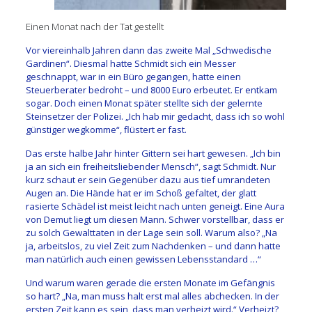
Einen Monat nach der Tat gestellt
Vor viereinhalb Jahren dann das zweite Mal „Schwedische
Gardinen“. Diesmal hatte Schmidt sich ein Messer
geschnappt, war in ein Büro gegangen, hatte einen
Steuerberater bedroht – und 8000 Euro erbeutet. Er entkam
sogar. Doch einen Monat später stellte sich der gelernte
Steinsetzer der Polizei. „Ich hab mir gedacht, dass ich so wohl
günstiger wegkomme“, flüstert er fast.
Das erste halbe Jahr hinter Gittern sei hart gewesen. „Ich bin
ja an sich ein freiheitsliebender Mensch“, sagt Schmidt. Nur
kurz schaut er sein Gegenüber dazu aus tief umrandeten
Augen an. Die Hände hat er im Schoß gefaltet, der glatt
rasierte Schädel ist meist leicht nach unten geneigt. Eine Aura
von Demut liegt um diesen Mann. Schwer vorstellbar, dass er
zu solch Gewalttaten in der Lage sein soll. Warum also? „Na
ja, arbeitslos, zu viel Zeit zum Nachdenken – und dann hatte
man natürlich auch einen gewissen Lebensstandard …“
Und warum waren gerade die ersten Monate im Gefängnis
so hart? „Na, man muss halt erst mal alles abchecken. In der
ersten Zeit kann es sein, dass man verheizt wird.“ Verheizt?