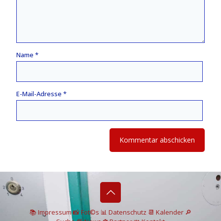
Name
*
E-Mail-Adresse
*
📚 I
mpressum
📸
Fot©s
📊
Datenschutz
📆 Kalender
🔎