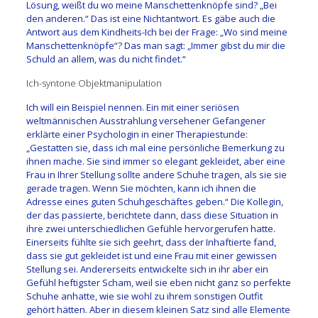
Lösung, weißt du wo meine Manschettenknöpfe sind? „Bei
den anderen.“ Das ist eine Nichtantwort. Es gäbe auch die
Antwort aus dem Kindheits-Ich bei der Frage: „Wo sind meine
Manschettenknöpfe“? Das man sagt: „Immer gibst du mir die
Schuld an allem, was du nicht findet.“
Ich-syntone Objektmanipulation
Ich will ein Beispiel nennen. Ein mit einer seriösen
weltmännischen Ausstrahlung versehener Gefangener
erklärte einer Psychologin in einer Therapiestunde:
„Gestatten sie, dass ich mal eine persönliche Bemerkung zu
ihnen mache. Sie sind immer so elegant gekleidet, aber eine
Frau in Ihrer Stellung sollte andere Schuhe tragen, als sie sie
gerade tragen. Wenn Sie möchten, kann ich ihnen die
Adresse eines guten Schuhgeschäftes geben.“ Die Kollegin,
der das passierte, berichtete dann, dass diese Situation in
ihre zwei unterschiedlichen Gefühle hervorgerufen hatte.
Einerseits fühlte sie sich geehrt, dass der Inhaftierte fand,
dass sie gut gekleidet ist und eine Frau mit einer gewissen
Stellung sei. Andererseits entwickelte sich in ihr aber ein
Gefühl heftigster Scham, weil sie eben nicht ganz so perfekte
Schuhe anhatte, wie sie wohl zu ihrem sonstigen Outfit
gehört hätten. Aber in diesem kleinen Satz sind alle Elemente