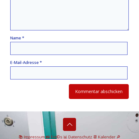
Name
*
E-Mail-Adresse
*
📚 I
mpressum
📸
Fot©s
📊
Datenschutz
📆 Kalender
🔎