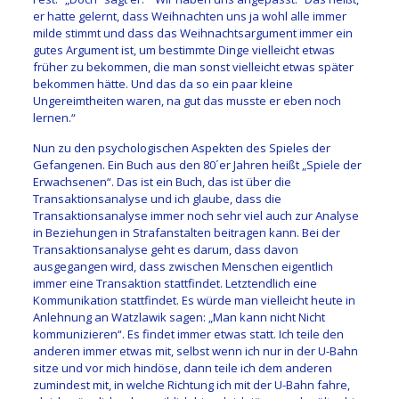
er hatte gelernt, dass Weihnachten uns ja wohl alle immer
milde stimmt und dass das Weihnachtsargument immer ein
gutes Argument ist, um bestimmte Dinge vielleicht etwas
früher zu bekommen, die man sonst vielleicht etwas später
bekommen hätte. Und das da so ein paar kleine
Ungereimtheiten waren, na gut das musste er eben noch
lernen.“
Nun zu den psychologischen Aspekten des Spieles der
Gefangenen. Ein Buch aus den 80´er Jahren heißt „Spiele der
Erwachsenen“. Das ist ein Buch, das ist über die
Transaktionsanalyse und ich glaube, dass die
Transaktionsanalyse immer noch sehr viel auch zur Analyse
in Beziehungen in Strafanstalten beitragen kann. Bei der
Transaktionsanalyse geht es darum, dass davon
ausgegangen wird, dass zwischen Menschen eigentlich
immer eine Transaktion stattfindet. Letztendlich eine
Kommunikation stattfindet. Es würde man vielleicht heute in
Anlehnung an Watzlawik sagen: „Man kann nicht Nicht
kommunizieren“. Es findet immer etwas statt. Ich teile den
anderen immer etwas mit, selbst wenn ich nur in der U-Bahn
sitze und vor mich hindöse, dann teile ich dem anderen
zumindest mit, in welche Richtung ich mit der U-Bahn fahre,