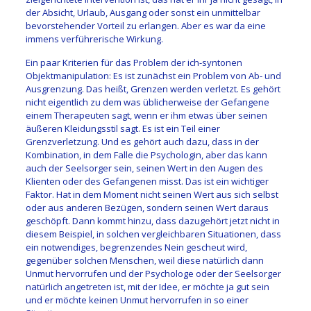
der Absicht, Urlaub, Ausgang oder sonst ein unmittelbar
bevorstehender Vorteil zu erlangen. Aber es war da eine
immens verführerische Wirkung.
Ein paar Kriterien für das Problem der ich-syntonen
Objektmanipulation: Es ist zunächst ein Problem von Ab- und
Ausgrenzung. Das heißt, Grenzen werden verletzt. Es gehört
nicht eigentlich zu dem was üblicherweise der Gefangene
einem Therapeuten sagt, wenn er ihm etwas über seinen
äußeren Kleidungsstil sagt. Es ist ein Teil einer
Grenzverletzung. Und es gehört auch dazu, dass in der
Kombination, in dem Falle die Psychologin, aber das kann
auch der Seelsorger sein, seinen Wert in den Augen des
Klienten oder des Gefangenen misst. Das ist ein wichtiger
Faktor. Hat in dem Moment nicht seinen Wert aus sich selbst
oder aus anderen Bezügen, sondern seinen Wert daraus
geschöpft. Dann kommt hinzu, dass dazugehört jetzt nicht in
diesem Beispiel, in solchen vergleichbaren Situationen, dass
ein notwendiges, begrenzendes Nein gescheut wird,
gegenüber solchen Menschen, weil diese natürlich dann
Unmut hervorrufen und der Psychologe oder der Seelsorger
natürlich angetreten ist, mit der Idee, er möchte ja gut sein
und er möchte keinen Unmut hervorrufen in so einer