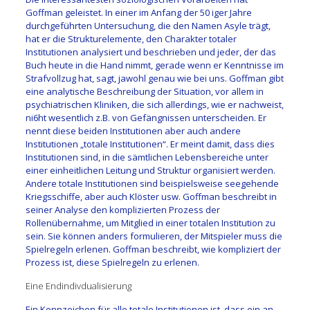
Goffman geleistet. In einer im Anfang der 50 iger Jahre
durchgeführten Untersuchung, die den Namen Asyle trägt,
hat er die Strukturelemente, den Charakter totaler
Institutionen analysiert und beschrieben und jeder, der das
Buch heute in die Hand nimmt, gerade wenn er Kenntnisse im
Strafvollzug hat, sagt, jawohl genau wie bei uns. Goffman gibt
eine analytische Beschreibung der Situation, vor allem in
psychiatrischen Kliniken, die sich allerdings, wie er nachweist,
ni6ht wesentlich z.B. von Gefängnissen unterscheiden. Er
nennt diese beiden Institutionen aber auch andere
Institutionen „totale Institutionen“. Er meint damit, dass dies
Institutionen sind, in die sämtlichen Lebensbereiche unter
einer einheitlichen Leitung und Struktur organisiert werden.
Andere totale Institutionen sind beispielsweise seegehende
Kriegsschiffe, aber auch Klöster usw. Goffman beschreibt in
seiner Analyse den komplizierten Prozess der
Rollenübernahme, um Mitglied in einer totalen Institution zu
sein. Sie können anders formulieren, der Mitspieler muss die
Spielregeln erlenen. Goffman beschreibt, wie kompliziert der
Prozess ist, diese Spielregeln zu erlenen.
Eine Endindivdualisierung
Ein Kennzeichen für alle totale Institutionen ist, dass ein an