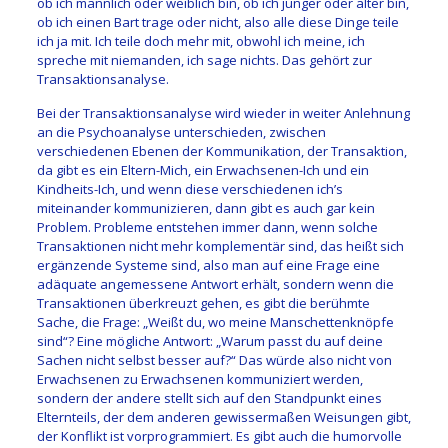
ob ich männlich oder weiblich bin, ob ich jünger oder älter bin,
ob ich einen Bart trage oder nicht, also alle diese Dinge teile
ich ja mit. Ich teile doch mehr mit, obwohl ich meine, ich
spreche mit niemanden, ich sage nichts. Das gehört zur
Transaktionsanalyse.
Bei der Transaktionsanalyse wird wieder in weiter Anlehnung
an die Psychoanalyse unterschieden, zwischen
verschiedenen Ebenen der Kommunikation, der Transaktion,
da gibt es ein Eltern-Mich, ein Erwachsenen-Ich und ein
Kindheits-Ich, und wenn diese verschiedenen ich’s
miteinander kommunizieren, dann gibt es auch gar kein
Problem. Probleme entstehen immer dann, wenn solche
Transaktionen nicht mehr komplementär sind, das heißt sich
ergänzende Systeme sind, also man auf eine Frage eine
adäquate angemessene Antwort erhält, sondern wenn die
Transaktionen überkreuzt gehen, es gibt die berühmte
Sache, die Frage: „Weißt du, wo meine Manschettenknöpfe
sind“? Eine mögliche Antwort: „Warum passt du auf deine
Sachen nicht selbst besser auf?“ Das würde also nicht von
Erwachsenen zu Erwachsenen kommuniziert werden,
sondern der andere stellt sich auf den Standpunkt eines
Elternteils, der dem anderen gewissermaßen Weisungen gibt,
der Konflikt ist vorprogrammiert. Es gibt auch die humorvolle