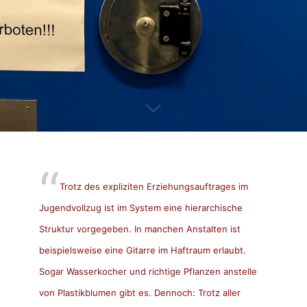
Trotz des expliziten Erziehungsauftrages im
Jugendvollzug ist im System eine hierarchische
Struktur vorgegeben. In manchen Anstalten ist
beispielsweise eine Gitarre im Haftraum erlaubt.
Sogar Wasserkocher und richtige Pflanzen anstelle
von Plastikblumen gibt es. Dennoch: Trotz aller