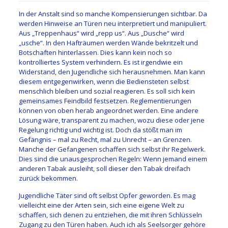
In der Anstalt sind so manche Kompensierungen sichtbar. Da
werden Hinweise an Türen neu interpretiert und manipuliert.
Aus „Treppenhaus“ wird „repp us“. Aus „Dusche“ wird
„usche“. In den Hafträumen werden Wände bekritzelt und
Botschaften hinterlassen. Dies kann kein noch so
kontrolliertes System verhindern. Es ist irgendwie ein
Widerstand, den Jugendliche sich herausnehmen. Man kann
diesem entgegenwirken, wenn die Bediensteten selbst
menschlich bleiben und sozial reagieren. Es soll sich kein
gemeinsames Feindbild festsetzen. Reglementierungen
können von oben herab angeordnet werden. Eine andere
Lösung wäre, transparent zu machen, wozu diese oder jene
Regelung richtig und wichtig ist. Doch da stößt man im
Gefängnis – mal zu Recht, mal zu Unrecht – an Grenzen.
Manche der Gefangenen schaffen sich selbst ihr Regelwerk.
Dies sind die unausgesprochen Regeln: Wenn jemand einem
anderen Tabak ausleiht, soll dieser den Tabak dreifach
zurück bekommen.
Jugendliche Täter sind oft selbst Opfer geworden. Es mag
vielleicht eine der Arten sein, sich eine eigene Welt zu
schaffen, sich denen zu entziehen, die mit ihren Schlüsseln
Zugang zu den Türen haben. Auch ich als Seelsorger gehöre