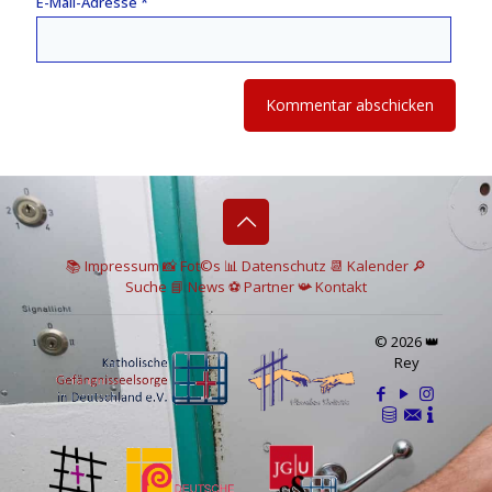
E-Mail-Adresse
*
📚 I
mpressum
📸
Fot©s
📊
Datenschutz
📆 Kalender
🔎
Suche
📘 News
⚽
Partner
📯
Kontakt
© 2026 👑
Rey