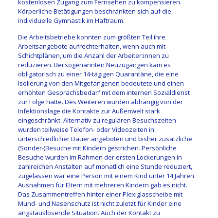
kostenlosen Zugang zum Fernsehen zu kompensieren.
Körperliche Betätigungen beschränkten sich auf die
individuelle Gymnastik im Haftraum.
Die Arbeitsbetriebe konnten zum größten Teil ihre
Arbeitsangebote aufrechterhalten, wenn auch mit
Schichtplänen, um die Anzahl der Arbeiter:innen zu
reduzieren. Bei sogenannten Neuzugängen kam es
obligatorisch zu einer 14-tägigen Quarantäne, die eine
Isolierung von den Mitgefangenen bedeutete und einen
erhöhten Gesprächsbedarf mit dem internen Sozialdienst
zur Folge hatte. Des Weiteren wurden abhängig von der
Infektionslage die Kontakte zur Außenwelt stark
eingeschränkt. Alternativ zu regulären Besuchszeiten
wurden teilweise Telefon- oder Videozeiten in
unterschiedlicher Dauer angeboten und bisher zusätzliche
(Sonder-)Besuche mit Kindern gestrichen. Persönliche
Besuche wurden im Rahmen der ersten Lockerungen in
zahlreichen Anstalten auf monatlich eine Stunde reduziert,
zugelassen war eine Person mit einem Kind unter 14 Jahren.
Ausnahmen für Eltern mit mehreren Kindern gab es nicht.
Das Zusammentreffen hinter einer Plexiglasscheibe mit
Mund- und Nasenschutz ist nicht zuletzt für Kinder eine
angstauslösende Situation. Auch der Kontakt zu