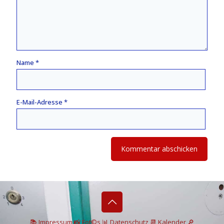
Name
*
E-Mail-Adresse
*
📚 I
mpressum
📸
Fot©s
📊
Datenschutz
📆 Kalender
🔎