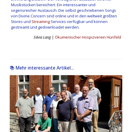
Musikstücken bereichert. Ein interessanter und
segensreicher Austausch. Die selbst geschriebenen Songs
von Divine Concern sind online und in den weltweit größten
Stores und
Streaming
Services verfügbar und können
gestreamt und gedownloadet werden.
Silvia Lang
|
Ökumenischer Hospizverein Hünfeld
📚 Mehr interessante Artikel...