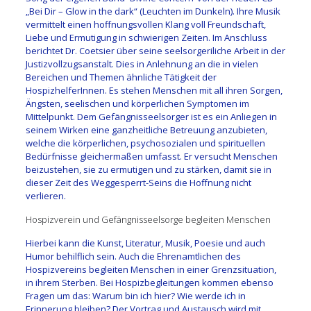
„Bei Dir – Glow in the dark“ (Leuchten im Dunkeln). Ihre Musik
vermittelt einen hoffnungsvollen Klang voll Freundschaft,
Liebe und Ermutigung in schwierigen Zeiten. Im Anschluss
berichtet Dr. Coetsier über seine seelsorgeriliche Arbeit in der
Justizvollzugsanstalt. Dies in Anlehnung an die in vielen
Bereichen und Themen ähnliche Tätigkeit der
HospizhelferInnen. Es stehen Menschen mit all ihren Sorgen,
Ängsten, seelischen und körperlichen Symptomen im
Mittelpunkt. Dem Gefängnisseelsorger ist es ein Anliegen in
seinem Wirken eine ganzheitliche Betreuung anzubieten,
welche die körperlichen, psychosozialen und spirituellen
Bedürfnisse gleichermaßen umfasst. Er versucht Menschen
beizustehen, sie zu ermutigen und zu stärken, damit sie in
dieser Zeit des Weggesperrt-Seins die Hoffnung nicht
verlieren.
Hospizverein und Gefängnisseelsorge begleiten Menschen
Hierbei kann die Kunst, Literatur, Musik, Poesie und auch
Humor behilflich sein. Auch die Ehrenamtlichen des
Hospizvereins begleiten Menschen in einer Grenzsituation,
in ihrem Sterben. Bei Hospizbegleitungen kommen ebenso
Fragen um das: Warum bin ich hier? Wie werde ich in
Erinnerung bleiben? Der Vortrag und Austausch wird mit