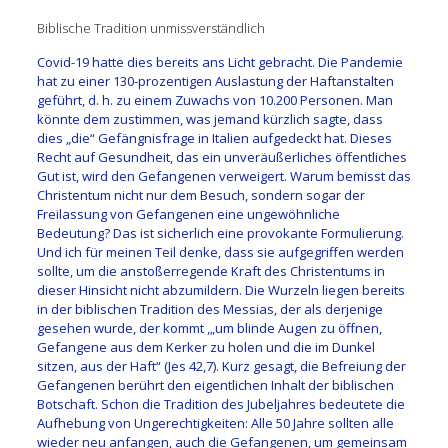
Biblische Tradition unmissverständlich
Covid-19 hatte dies bereits ans Licht gebracht. Die Pandemie
hat zu einer 130-prozentigen Auslastung der Haftanstalten
geführt, d. h. zu einem Zuwachs von 10.200 Personen. Man
könnte dem zustimmen, was jemand kürzlich sagte, dass
dies „die“ Gefängnisfrage in Italien aufgedeckt hat. Dieses
Recht auf Gesundheit, das ein unveräußerliches öffentliches
Gut ist, wird den Gefangenen verweigert. Warum bemisst das
Christentum nicht nur dem Besuch, sondern sogar der
Freilassung von Gefangenen eine ungewöhnliche
Bedeutung? Das ist sicherlich eine provokante Formulierung.
Und ich für meinen Teil denke, dass sie aufgegriffen werden
sollte, um die anstoßerregende Kraft des Christentums in
dieser Hinsicht nicht abzumildern. Die Wurzeln liegen bereits
in der biblischen Tradition des Messias, der als derjenige
gesehen wurde, der kommt ,„um blinde Augen zu öffnen,
Gefangene aus dem Kerker zu holen und die im Dunkel
sitzen, aus der Haft“ (Jes 42,7). Kurz gesagt, die Befreiung der
Gefangenen berührt den eigentlichen Inhalt der biblischen
Botschaft. Schon die Tradition des Jubeljahres bedeutete die
Aufhebung von Ungerechtigkeiten: Alle 50 Jahre sollten alle
wieder neu anfangen, auch die Gefangenen, um gemeinsam