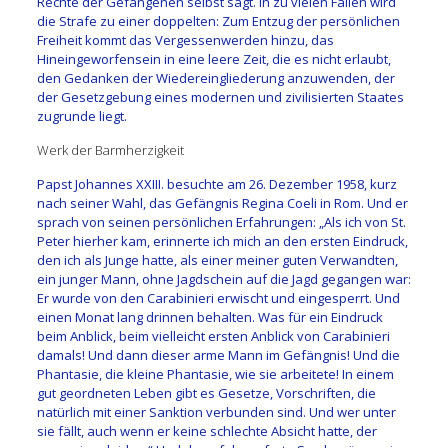
Rechte der Gefangenen selbst sagt. In zu vielen Fällen wird
die Strafe zu einer doppelten: Zum Entzug der persönlichen
Freiheit kommt das Vergessenwerden hinzu, das
Hineingeworfensein in eine leere Zeit, die es nicht erlaubt,
den Gedanken der Wiedereingliederung anzuwenden, der
der Gesetzgebung eines modernen und zivilisierten Staates
zugrunde liegt.
Werk der Barmherzigkeit
Papst Johannes XXIII. besuchte am 26. Dezember 1958, kurz
nach seiner Wahl, das Gefängnis Regina Coeli in Rom. Und er
sprach von seinen persönlichen Erfahrungen: „Als ich von St.
Peter hierher kam, erinnerte ich mich an den ersten Eindruck,
den ich als Junge hatte, als einer meiner guten Verwandten,
ein junger Mann, ohne Jagdschein auf die Jagd gegangen war:
Er wurde von den Carabinieri erwischt und eingesperrt. Und
einen Monat lang drinnen behalten. Was für ein Eindruck
beim Anblick, beim vielleicht ersten Anblick von Carabinieri
damals! Und dann dieser arme Mann im Gefängnis! Und die
Phantasie, die kleine Phantasie, wie sie arbeitete! In einem
gut geordneten Leben gibt es Gesetze, Vorschriften, die
natürlich mit einer Sanktion verbunden sind. Und wer unter
sie fällt, auch wenn er keine schlechte Absicht hatte, der