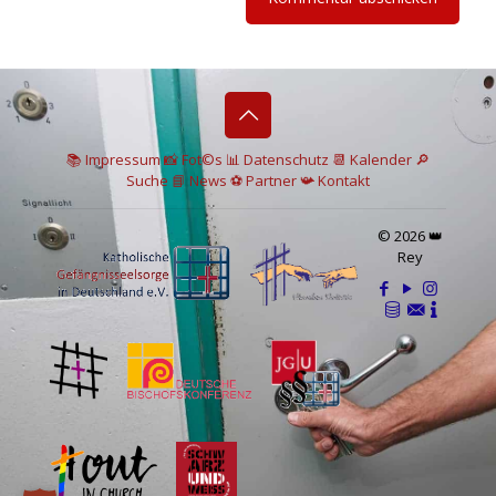
📚 I
mpressum
📸
Fot©s
📊
Datenschutz
📆 Kalender
🔎
Suche
📘 News
⚽
Partner
📯
Kontakt
© 2026 👑
Rey