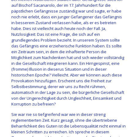
auf Bischof Sacanarolo, der im 17. Jahrhundert für die
päpstlichen Gefängnisse zuständig war und sagte, er habe
noch nie erlebt, dass ein junger Gefangener das Gefängnis
in besserem Zustand verlassen habe, als er es betreten
habe. Dies ist vielleicht auch heute noch der Fall. Ja,
Nutzlosigkeit: Das ist eine Frage, die sich auf ein
grundlegendes Problem bezieht. In unserem System sollte
das Gefängnis eine erzieherische Funktion haben. Es sollte
ein Zeitraum sein, in dem die inhaftierte Person die
Möglichkeit zum Nachdenken hat und sich wieder vollständig
in die Gesellschaft integrieren kann. Ein Hirngespinst, eine
(fromme) Illusion in dieserus Situation und in dieser
historischen Epoche? Vielleicht. Aber wir können auch diese
Provokation hinzufügen. Erscheint uns die Freiheit zur
Selbstbestimmung, derer wir uns zu Recht rühmen,
automatisch in der Lage zu sein, die bürgerliche Gesellschaft
von der Ungerechtigkeit durch Ungleichheit, Einsamkeit und
Korruption zu befreien?
Sie war nie so tiefgreifend war wie in dieser streng
reglementierten Zeit. Kurz gesagt, ohne die übertriebene
Beharrlichkeit des Guten ist die Lebensqualität nicht einmal in
kleinen Schritten zu erreichen. Ich spreche in diesem