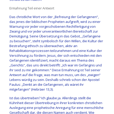
Ermahnung Teil einer Antwort
Das christliche Wort von der „Befreiung der Gefangenen“,
das jenes der biblischen Propheten aufgreift, wird zu einer
Warnung vor jeder vorgeschobenen Rechtfertigung von
Zwang und vor jeder unverantwortlichen Bereitschaft zur
Demütigung. Seine Übersetzung in das Gebot, „Gefangene
zu besuchen“, steht symbolisch für den Willen, die Kultur der
Bestrafung ethisch zu überwachen, aktiv an
Rehabilitationsprozessen teilzunehmen und eine Kultur der
Versöhnung zu fördern. Jesus, der sich entschieden mit den
Gefangenen identifiziert, macht daraus ein Thema des
„Gerichts“, das uns direkt betrifft: „Ich war im Gefängnis und
ihr seid zu mir gekommen.“ Diese Ermahnung ist Teil seiner
Antwort auf die Frage, was man tun muss, um des „ewigen“
Lebens würdig zu sein. Deshalb schrieb schon der Apostel
Paulus: „Denkt an die Gefangenen, als wäret ihr
mitgefangen“ (Hebräer 13,3).
Ist das übertrieben? Ich glaube ja. Allerdings stellt die
Kühnheit dieser Übertreibung in ihrer konkreten christlichen
Auslegung eine prophetische Anregung für eine menschliche
Gesellschaft dar, die diesen Namen auch verdient. Wie