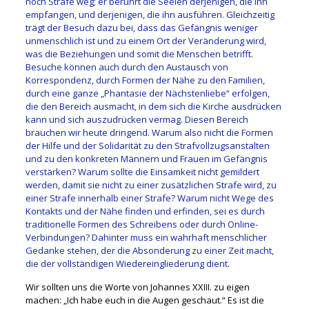
noch Strafe weg; er berührt die Seelen derjenigen, die ihn
empfangen, und derjenigen, die ihn ausführen. Gleichzeitig
trägt der Besuch dazu bei, dass das Gefängnis weniger
unmenschlich ist und zu einem Ort der Veränderung wird,
was die Beziehungen und somit die Menschen betrifft.
Besuche können auch durch den Austausch von
Korrespondenz, durch Formen der Nähe zu den Familien,
durch eine ganze „Phantasie der Nächstenliebe“ erfolgen,
die den Bereich ausmacht, in dem sich die Kirche ausdrücken
kann und sich auszudrücken vermag. Diesen Bereich
brauchen wir heute dringend. Warum also nicht die Formen
der Hilfe und der Solidarität zu den Strafvollzugsanstalten
und zu den konkreten Männern und Frauen im Gefängnis
verstärken? Warum sollte die Einsamkeit nicht gemildert
werden, damit sie nicht zu einer zusätzlichen Strafe wird, zu
einer Strafe innerhalb einer Strafe? Warum nicht Wege des
Kontakts und der Nähe finden und erfinden, sei es durch
traditionelle Formen des Schreibens oder durch Online-
Verbindungen? Dahinter muss ein wahrhaft menschlicher
Gedanke stehen, der die Absonderung zu einer Zeit macht,
die der vollständigen Wiedereingliederung dient.
Wir sollten uns die Worte von Johannes XXIII. zu eigen
machen: „Ich habe euch in die Augen geschaut.“ Es ist die