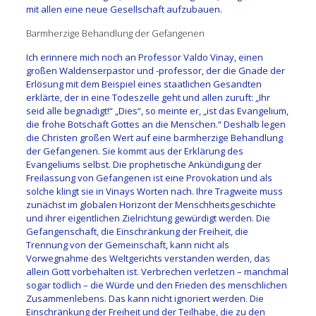
mit allen eine neue Gesellschaft aufzubauen.
Barmherzige Behandlung der Gefangenen
Ich erinnere mich noch an Professor Valdo Vinay, einen
großen Waldenserpastor und -professor, der die Gnade der
Erlösung mit dem Beispiel eines staatlichen Gesandten
erklärte, der in eine Todeszelle geht und allen zuruft: „Ihr
seid alle begnadigt!“ „Dies“, so meinte er, „ist das Evangelium,
die frohe Botschaft Gottes an die Menschen.“ Deshalb legen
die Christen großen Wert auf eine barmherzige Behandlung
der Gefangenen. Sie kommt aus der Erklärung des
Evangeliums selbst. Die prophetische Ankündigung der
Freilassung von Gefangenen ist eine Provokation und als
solche klingt sie in Vinays Worten nach. Ihre Tragweite muss
zunächst im globalen Horizont der Menschheitsgeschichte
und ihrer eigentlichen Zielrichtung gewürdigt werden. Die
Gefangenschaft, die Einschränkung der Freiheit, die
Trennung von der Gemeinschaft, kann nicht als
Vorwegnahme des Weltgerichts verstanden werden, das
allein Gott vorbehalten ist. Verbrechen verletzen – manchmal
sogar tödlich – die Würde und den Frieden des menschlichen
Zusammenlebens. Das kann nicht ignoriert werden. Die
Einschränkung der Freiheit und der Teilhabe, die zu den