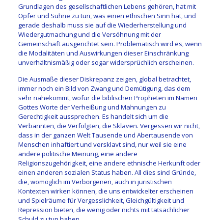
Grundlagen des gesellschaftlichen Lebens gehören, hat mit
Opfer und Sühne zu tun, was einen ethischen Sinn hat, und
gerade deshalb muss sie auf die Wiederherstellung und
Wiedergutmachung und die Versöhnung mit der
Gemeinschaft ausgerichtet sein. Problematisch wird es, wenn
die Modalitäten und Auswirkungen dieser Einschränkung
unverhältnismäßig oder sogar widersprüchlich erscheinen.
Die Ausmaße dieser Diskrepanz zeigen, global betrachtet,
immer noch ein Bild von Zwang und Demütigung, das dem
sehr nahekommt, wofür die biblischen Propheten im Namen
Gottes Worte der Verheißung und Mahnungen zu
Gerechtigkeit aussprechen. Es handelt sich um die
Verbannten, die Verfolgten, die Sklaven. Vergessen wir nicht,
dass in der ganzen Welt Tausende und Abertausende von
Menschen inhaftiert und versklavt sind, nur weil sie eine
andere politische Meinung, eine andere
Religionszugehörigkeit, eine andere ethnische Herkunft oder
einen anderen sozialen Status haben. All dies sind Gründe,
die, womöglich im Verborgenen, auch in juristischen
Kontexten wirken können, die uns entwickelter erscheinen
und Spielräume für Vergesslichkeit, Gleichgültigkeit und
Repression bieten, die wenig oder nichts mit tatsächlicher
Schuld zu tun haben.