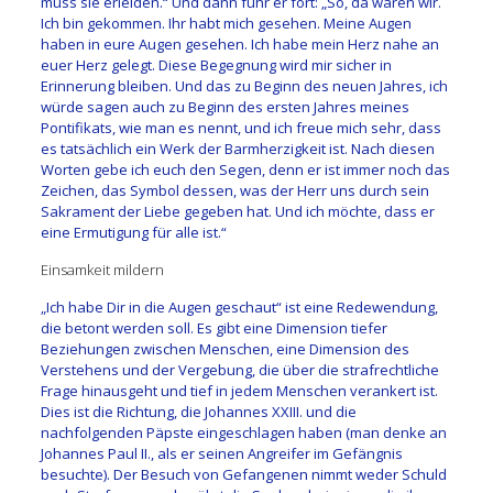
muss sie erleiden.“ Und dann fuhr er fort: „So, da wären wir.
Ich bin gekommen. Ihr habt mich gesehen. Meine Augen
haben in eure Augen gesehen. Ich habe mein Herz nahe an
euer Herz gelegt. Diese Begegnung wird mir sicher in
Erinnerung bleiben. Und das zu Beginn des neuen Jahres, ich
würde sagen auch zu Beginn des ersten Jahres meines
Pontifikats, wie man es nennt, und ich freue mich sehr, dass
es tatsächlich ein Werk der Barmherzigkeit ist. Nach diesen
Worten gebe ich euch den Segen, denn er ist immer noch das
Zeichen, das Symbol dessen, was der Herr uns durch sein
Sakrament der Liebe gegeben hat. Und ich möchte, dass er
eine Ermutigung für alle ist.“
Einsamkeit mildern
„Ich habe Dir in die Augen geschaut“ ist eine Redewendung,
die betont werden soll. Es gibt eine Dimension tiefer
Beziehungen zwischen Menschen, eine Dimension des
Verstehens und der Vergebung, die über die strafrechtliche
Frage hinausgeht und tief in jedem Menschen verankert ist.
Dies ist die Richtung, die Johannes XXIII. und die
nachfolgenden Päpste eingeschlagen haben (man denke an
Johannes Paul II., als er seinen Angreifer im Gefängnis
besuchte). Der Besuch von Gefangenen nimmt weder Schuld