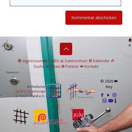
📚 I
mpressum
📸
Fot©s
📊
Datenschutz
📆 Kalender
🔎
Suche
📘 News
⚽
Partner
📯
Kontakt
© 2026 👑
Rey