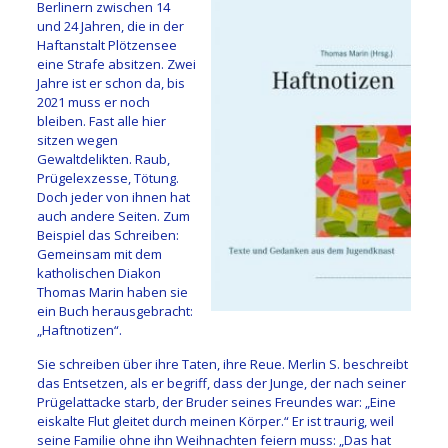
Berlinern zwischen 14
und 24 Jahren, die in der
Haftanstalt Plötzensee
eine Strafe absitzen. Zwei
Jahre ist er schon da, bis
2021 muss er noch
bleiben. Fast alle hier
sitzen wegen
Gewaltdelikten. Raub,
Prügelexzesse, Tötung.
Doch jeder von ihnen hat
auch andere Seiten. Zum
Beispiel das Schreiben:
Gemeinsam mit dem
katholischen Diakon
Thomas Marin haben sie
ein Buch herausgebracht:
„Haftnotizen“.
Sie schreiben über ihre Taten, ihre Reue. Merlin S. beschreibt
das Entsetzen, als er begriff, dass der Junge, der nach seiner
Prügelattacke starb, der Bruder seines Freundes war: „Eine
eiskalte Flut gleitet durch meinen Körper.“ Er ist traurig, weil
seine Familie ohne ihn Weihnachten feiern muss: „Das hat