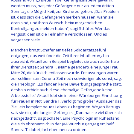
Abstand von 1,5 Meter in der Gefängniskapelle gewahrt
werden muss, hat jeder Gefangene nur an jedem dritten
Sonntag die Möglichkeit, zur Kirche zu gehen. „Das Problem
ist, dass sich die Gefangenen merken müssen, wann sie
dran sind, und ihren Wunsch beim morgendlichen
Kontrollgang zu melden haben“, sagt Schäfer. Wer das
vergisst, dem ist die Teilnahme verschlossen. Und es
vergessen viele.
Manchen bringt Schäfer ein tiefes Solidaritätsgefühl
entgegen, das weit über die Zeit ihrer Inhaftierung hin­
ausreicht. Aktuell zum Beispiel begleitet sie auch außerhalb
ihrer Dienstzeit Sandra T. (Name geändert), eine junge Frau
Mitte 20, die kürzlich entlassen wurde. Entlassungen waren
zur schlimmsten Corona-Zeit noch schwieriger als sonst, sagt
die Theologin: „Es fanden keine Bewerbungsgespräche statt,
deshalb erhielt auch diese ehemalige Gefangene keine
Arbeitsstelle.“ Aktuell lebt sie in einer Würzburger Einrichtung
für Frauen in Not. Sandra T. verfolgt mit großer Ausdauer das
Ziel, ein komplett neues Leben zu beginnen. Wegen Betrugs
saß sie ein Jahr lang im Gefängnis. „Dort hat sie viel über sich
nachgedacht“, sagt Schäfer. Eine Psychologin im Ruhestand,
die sich ehrenamtlich in der JVA Würzburg engagiert, half
Sandra T. dabei, ihr Leben neu zu ordnen.