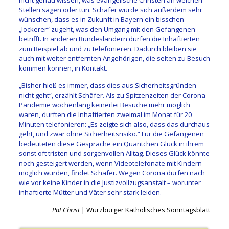
nicht genau wissen, was evangelische Christen an welchen
Stellen sagen oder tun. Schäfer würde sich außerdem sehr
wünschen, dass es in Zukunft in Bayern ein bisschen
„lockerer“ zugeht, was den Umgang mit den Gefangenen
betrifft. In anderen Bundesländern dürfen die Inhaftierten
zum Beispiel ab und zu telefonieren. Dadurch bleiben sie
auch mit weiter entfernten Angehörigen, die selten zu Besuch
kommen können, in Kontakt.
„Bisher hieß es immer, dass dies aus Sicherheitsgründen
nicht geht“, erzählt Schäfer. Als zu Spitzenzeiten der Corona-
Pandemie wochenlang keinerlei Besuche mehr möglich
waren, durften die Inhaftierten zweimal im Monat für 20
Minuten telefonieren: „Es zeigte sich also, dass das durchaus
geht, und zwar ohne Sicherheitsrisiko.“ Für die Gefangenen
bedeuteten diese Gespräche ein Quäntchen Glück in ihrem
sonst oft tristen und sorgenvollen Alltag. Dieses Glück könnte
noch gesteigert werden, wenn Videotelefonate mit Kindern
möglich würden, findet Schäfer. Wegen Corona dürfen nach
wie vor keine Kinder in die Justizvollzugsanstalt – worunter
inhaftierte Mütter und Väter sehr stark leiden.
Pat Christ
| Würzburger Katholisches Sonntagsblatt