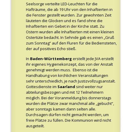
Seelsorge verteilte LED-Leuchten für die
Hafträume, die ab 19 Uhr von den Inhaftierten in
die Fenster gestellt wurden. Zur gewohnten Zeit
läuteten die Glocken und es fand ohne die
Inhaftierten ein Gebet in der Kirche statt. Zu
Ostern wurden alle Inhaftierten mit einen kleinen
Ostertüte bedacht. In Sehnde gab es einen „Gruß
zum Sonntag“ auf den Fluren für die Bediensteten,
der auf positives Echo stieß.
In
Baden-Württemberg
erstellt jede JVA erstellt
ihr eigenes Hygienekonzept, das von der Anstalt
genehmigt werden muss. Ebenso ist die
Handhabung von kirchlichen Veranstaltungen
sehr unterschiedlich, je nach Justizvollzugsanstalt.
Gottesdienste im
Saarland
sind weiter nur
abteilungsbezogen und mit 12 Teilnehmern
möglich. Bei der Voranmeldung bis donnerstags
wurden die Plätze zwar manchmal alle „gebucht“,
aber sonntags kamen dann selten alle.
Durchsagen dürfen nicht gemacht werden, um
freie Plätze zu füllen. Die Kommunion wird nicht
ausgeteilt.