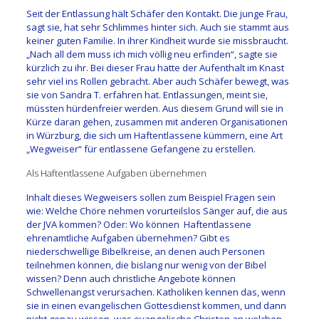
Seit der Entlassung hält Schäfer den Kontakt. Die junge Frau,
sagt sie, hat sehr Schlimmes hinter sich. Auch sie stammt aus
keiner guten Familie. In ihrer Kindheit wurde sie missbraucht.
„Nach all dem muss ich mich völlig neu erfinden“, sagte sie
kürzlich zu ihr. Bei dieser Frau hatte der Aufenthalt im Knast
sehr viel ins Rollen gebracht. Aber auch Schäfer bewegt, was
sie von Sandra T. erfahren hat. Entlassungen, meint sie,
müssten hürdenfreier werden. Aus diesem Grund will sie in
Kürze daran gehen, zusammen mit anderen Organisationen
in Würzburg, die sich um Haftentlassene kümmern, eine Art
„Wegweiser“ für entlassene Gefangene zu erstellen.
Als Haftentlassene Aufgaben übernehmen
Inhalt dieses Wegweisers sollen zum Beispiel Fragen sein
wie: Welche Chöre nehmen vorurteilslos Sänger auf, die aus
der JVA kommen? Oder: Wo können Haftentlassene
ehrenamtliche Aufgaben übernehmen? Gibt es
niederschwellige Bibelkreise, an denen auch Personen
teilnehmen können, die bislang nur wenig von der Bibel
wissen? Denn auch christliche Angebote können
Schwellenangst verursachen. Katholiken kennen das, wenn
sie in einen evangelischen Gottesdienst kommen, und dann