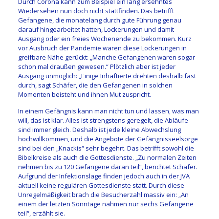
Durch Corona kann zum Beispiel ein lang ersehntes
Wiedersehen nun doch nicht stattfinden. Das betrifft
Gefangene, die monatelang durch gute Führung genau
darauf hingearbeitet hatten, Lockerungen und damit
Ausgang oder ein freies Wochenende zu bekommen. Kurz
vor Ausbruch der Pandemie waren diese Lockerungen in
greifbare Nähe gerückt: „Manche Gefangenen waren sogar
schon mal draußen gewesen.“ Plötzlich aber ist jeder
Ausgang unmöglich: „Einige Inhaftierte drehten deshalb fast
durch, sagt Schäfer, die den Gefangenen in solchen
Momenten beisteht und ihnen Mut zuspricht.
In einem Gefängnis kann man nicht tun und lassen, was man
will, das ist klar. Alles ist strengstens geregelt, die Abläufe
sind immer gleich. Deshalb ist jede kleine Abwechslung
hochwillkommen, und die Angebote der Gefängnisseelsorge
sind bei den „Knackis“ sehr begehrt. Das betrifft sowohl die
Bibelkreise als auch die Gottesdienste. „Zu normalen Zeiten
nehmen bis zu 120 Gefangene daran teil“, berichtet Schäfer.
Aufgrund der Infektionslage finden jedoch auch in der JVA
aktuell keine regulären Gottesdienste statt. Durch diese
Unregelmäßigkeit brach die Besucherzahl massiv ein: „An
einem der letzten Sonntage nahmen nur sechs Gefangene
teil“, erzählt sie.