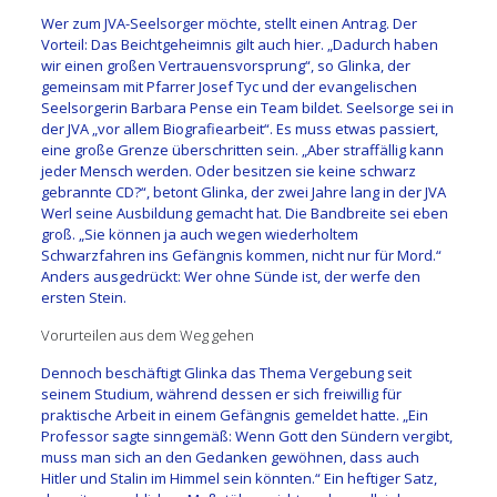
Wer zum JVA-Seelsorger möchte, stellt einen Antrag. Der
Vorteil: Das Beichtgeheimnis gilt auch hier. „Dadurch haben
wir einen großen Vertrauensvorsprung“, so Glinka, der
gemeinsam mit Pfarrer Josef Tyc und der evangelischen
Seelsorgerin Barbara Pense ein Team bildet. Seelsorge sei in
der JVA „vor allem Biografiearbeit“. Es muss etwas passiert,
eine große Grenze überschritten sein. „Aber straffällig kann
jeder Mensch werden. Oder besitzen sie keine schwarz
gebrannte CD?“, betont Glinka, der zwei Jahre lang in der JVA
Werl seine Ausbildung gemacht hat. Die Bandbreite sei eben
groß. „Sie können ja auch wegen wiederholtem
Schwarzfahren ins Gefängnis kommen, nicht nur für Mord.“
Anders ausgedrückt: Wer ohne Sünde ist, der werfe den
ersten Stein.
Vorurteilen aus dem Weg gehen
Dennoch beschäftigt Glinka das Thema Vergebung seit
seinem Studium, während dessen er sich freiwillig für
praktische Arbeit in einem Gefängnis gemeldet hatte. „Ein
Professor sagte sinngemäß: Wenn Gott den Sündern vergibt,
muss man sich an den Gedanken gewöhnen, dass auch
Hitler und Stalin im Himmel sein könnten.“ Ein heftiger Satz,