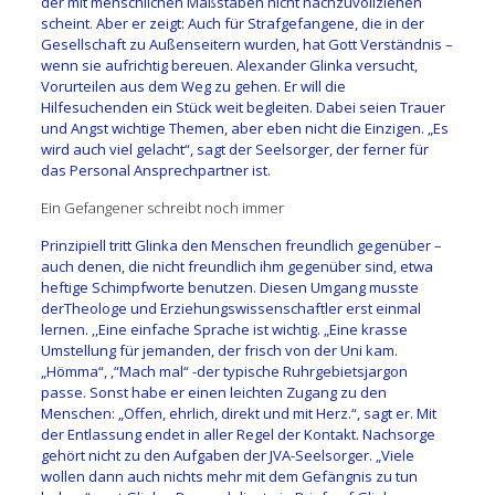
der mit menschlichen Maßstäben nicht nachzuvollziehen
scheint. Aber er zeigt: Auch für Strafgefangene, die in der
Gesellschaft zu Außenseitern wurden, hat Gott Verständnis –
wenn sie aufrichtig bereuen. Alexander Glinka versucht,
Vorurteilen aus dem Weg zu gehen. Er will die
Hilfesuchenden ein Stück weit begleiten. Dabei seien Trauer
und Angst wichtige Themen, aber eben nicht die Einzigen. „Es
wird auch viel gelacht“, sagt der Seelsorger, der ferner für
das Personal Ansprechpartner ist.
Ein Gefangener schreibt noch immer
Prinzipiell tritt Glinka den Menschen freundlich gegenüber –
auch denen, die nicht freundlich ihm gegenüber sind, etwa
heftige Schimpfworte benutzen. Diesen Umgang musste
derTheologe und Erziehungswissenschaftler erst einmal
lernen. ,,Eine einfache Sprache ist wichtig. „Eine krasse
Umstellung für jemanden, der frisch von der Uni kam.
„Hömma“, ,“Mach mal“ -der typische Ruhrgebietsjargon
passe. Sonst habe er einen leichten Zugang zu den
Menschen: „Offen, ehrlich, direkt und mit Herz.“, sagt er. Mit
der Entlassung endet in aller Regel der Kontakt. Nachsorge
gehört nicht zu den Aufgaben der JVA-Seelsorger. „Viele
wollen dann auch nichts mehr mit dem Gefängnis zu tun