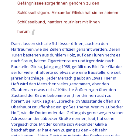
GefängnisseelsorgerInnen gehören zu den
Schlüsselträgern. Alexander Glinka hat sie an seinem
Schlüsselbund, hantiert routiniert mit ihnen
herum.
Damit lassen sich alle Schlösser öffnen, auch zu den
Hafträumen, wie die Zellen offiziell genannt werden. Deren
Türen bestehen aus dunklem Holz, auf den Fluren riecht es
nach Staub, kaltem Zigarettenrauch und irgendwie nach
Baustelle. Glinka, Jahrgang 1988, gefällt das Bild. Der Glaube
sei für viele lnhaftierte so etwas wie eine Baustelle, die seit
Jahren brachliege. ,,Jeder Mensch glaubt an Etwas. Hier in
Haft wird den Menschen vieles genommen, aber den
Glauben an etwas nicht.“ Kritische Äußerungen über den
Zustand der Kirche bekomme er „hier drinnen auch zu
hören“. Bei Kritik sagt er, „spreche ich Missstände offen an“.
Überhaupt ist Offenheit ein großes Thema. Wer im „Lübecker
Hof“, wie die Dortmunder das Gefängnis gerne wegen seiner
Adresse an der Lübecker Straße nennen, lebt, hat seine
Vorgeschichte. Mit der könnte sich Alexander Glinka
beschäftigen, er hat einen Zugang zu den – oft sehr
detaillierten – Akten. Doch das möchte der Seelsorger nicht,