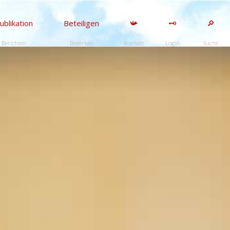
ublikation
Beteiligen
📯
🗝️
🔎
Berichten
Bewirken
Kontakt
Login
Suche