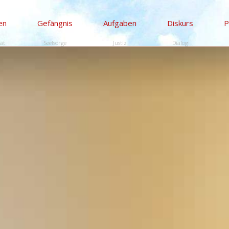
en
Gefängnis
Aufgaben
Diskurs
P
tät
Seelsorge
Justiz
Dialog