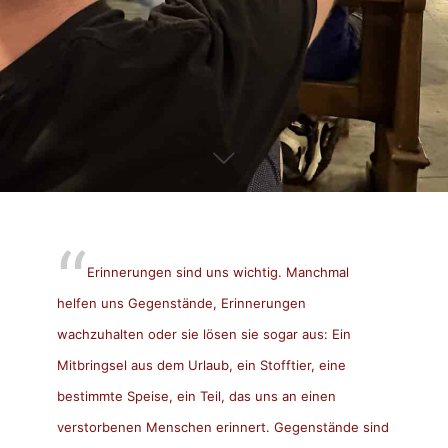
Erinnerungen sind uns wichtig. Manchmal
helfen uns Gegenstände, Erinnerungen
wachzuhalten oder sie lösen sie sogar aus: Ein
Mitbringsel aus dem Urlaub, ein Stofftier, eine
bestimmte Speise, ein Teil, das uns an einen
verstorbenen Menschen erinnert. Gegenstände sind