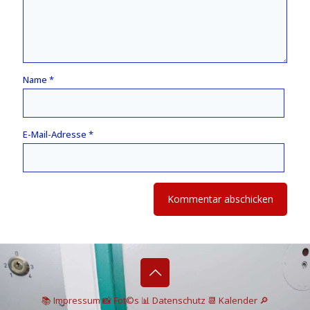
Name
*
E-Mail-Adresse
*
📚 I
mpressum
📸
Fot©s
📊
Datenschutz
📆 Kalender
🔎