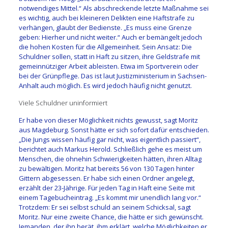
notwendiges Mittel.“ Als abschreckende letzte Maßnahme sei
es wichtig, auch bei kleineren Delikten eine Haftstrafe zu
verhängen, glaubt der Bedienste. „Es muss eine Grenze
geben: Hierher und nicht weiter.“ Auch er bemängelt jedoch
die hohen Kosten für die Allgemeinheit. Sein Ansatz: Die
Schuldner sollen, statt in Haft zu sitzen, ihre Geldstrafe mit
gemeinnütziger Arbeit ableisten. Etwa im Sportverein oder
bei der Grünpflege. Das ist laut Justizministerium in Sachsen-
Anhalt auch möglich. Es wird jedoch häufig nicht genutzt.
Viele Schuldner uninformiert
Er habe von dieser Möglichkeit nichts gewusst, sagt Moritz
aus Magdeburg. Sonst hätte er sich sofort dafür entschieden.
„Die Jungs wissen häufig gar nicht, was eigentlich passiert“,
berichtet auch Markus Herold. Schließlich gehe es meist um
Menschen, die ohnehin Schwierigkeiten hätten, ihren Alltag
zu bewältigen. Moritz hat bereits 56 von 130 Tagen hinter
Gittern abgesessen. Er habe sich einen Ordner angelegt,
erzählt der 23-Jährige. Für jeden Tag in Haft eine Seite mit
einem Tagebucheintrag. „Es kommt mir unendlich lang vor.“
Trotzdem: Er sei selbst schuld an seinem Schicksal, sagt
Moritz. Nur eine zweite Chance, die hätte er sich gewünscht.
Jemanden, der ihn berät, ihm erklärt, welche Möglichkeiten er