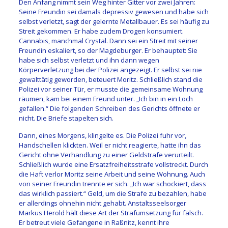
Den Anfang nimmt sein Weg hinter Gitter vor zwei Jahren:
Seine Freundin sei damals depressiv gewesen und habe sich
selbst verletzt, sagt der gelernte Metallbauer. Es sei häufig zu
Streit gekommen. Er habe zudem Drogen konsumiert.
Cannabis, manchmal Crystal. Dann sei ein Streit mit seiner
Freundin eskaliert, so der Magdeburger. Er behauptet: Sie
habe sich selbst verletzt und ihn dann wegen
Körperverletzung bei der Polizei angezeigt. Er selbst sei nie
gewalttätig geworden, beteuert Moritz. Schließlich stand die
Polizei vor seiner Tür, er musste die gemeinsame Wohnung
räumen, kam bei einem Freund unter. „Ich bin in ein Loch
gefallen.“ Die folgenden Schreiben des Gerichts öffnete er
nicht. Die Briefe stapelten sich.
Dann, eines Morgens, klingelte es. Die Polizei fuhr vor,
Handschellen klickten. Weil er nicht reagierte, hatte ihn das
Gericht ohne Verhandlung zu einer Geldstrafe verurteilt.
Schließlich wurde eine Ersatzfreiheitsstrafe vollstreckt. Durch
die Haft verlor Moritz seine Arbeit und seine Wohnung. Auch
von seiner Freundin trennte er sich. „Ich war schockiert, dass
das wirklich passiert.“ Geld, um die Strafe zu bezahlen, habe
er allerdings ohnehin nicht gehabt. Anstaltsseelsorger
Markus Herold hält diese Art der Strafumsetzung für falsch.
Er betreut viele Gefangene in Raßnitz, kennt ihre