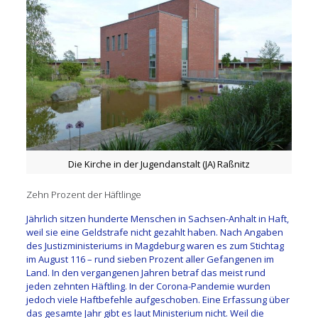
Die Kirche in der Jugendanstalt (JA) Raßnitz
Zehn Prozent der Häftlinge
Jährlich sitzen hunderte Menschen in Sachsen-Anhalt in Haft,
weil sie eine Geldstrafe nicht gezahlt haben. Nach Angaben
des Justizministeriums in Magdeburg waren es zum Stichtag
im August 116 – rund sieben Prozent aller Gefangenen im
Land. In den vergangenen Jahren betraf das meist rund
jeden zehnten Häftling. In der Corona-Pandemie wurden
jedoch viele Haftbefehle aufgeschoben. Eine Erfassung über
das gesamte Jahr gibt es laut Ministerium nicht. Weil die