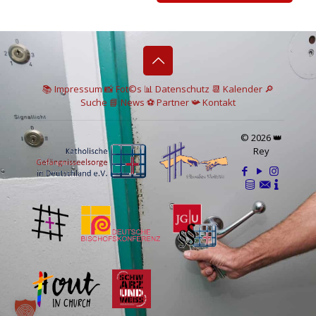
📚 I
mpressum
📸
Fot©s
📊
Datenschutz
📆 Kalender
🔎
Suche
📘 News
⚽
Partner
📯
Kontakt
© 2026 👑
Rey