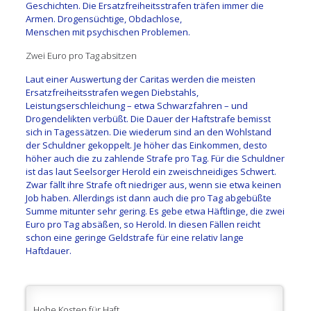
Geschichten. Die Ersatzfreiheitsstrafen träfen immer die
Armen. Drogensüchtige, Obdachlose,
Menschen mit psychischen Problemen.
Zwei Euro pro Tag absitzen
Laut einer Auswertung der Caritas werden die meisten
Ersatzfreiheitsstrafen wegen Diebstahls,
Leistungserschleichung – etwa Schwarzfahren – und
Drogendelikten verbüßt. Die Dauer der Haftstrafe bemisst
sich in Tagessätzen. Die wiederum sind an den Wohlstand
der Schuldner gekoppelt. Je höher das Einkommen, desto
höher auch die zu zahlende Strafe pro Tag. Für die Schuldner
ist das laut Seelsorger Herold ein zweischneidiges Schwert.
Zwar fällt ihre Strafe oft niedriger aus, wenn sie etwa keinen
Job haben. Allerdings ist dann auch die pro Tag abgebüßte
Summe mitunter sehr gering. Es gebe etwa Häftlinge, die zwei
Euro pro Tag absäßen, so Herold. In diesen Fällen reicht
schon eine geringe Geldstrafe für eine relativ lange
Haftdauer.
Hohe Kosten für Haft