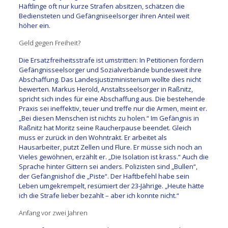
Häftlinge oft nur kurze Strafen absitzen, schätzen die
Bediensteten und Gefängniseelsorger ihren Anteil weit
höher ein.
Geld gegen Freiheit?
Die Ersatzfreiheitsstrafe ist umstritten: In Petitionen fordern
Gefängnisseelsorger und Sozialverbände bundesweit ihre
Abschaffung. Das Landesjustizministerium wollte dies nicht
bewerten. Markus Herold, Anstaltsseelsorger in Raßnitz,
spricht sich indes für eine Abschaffung aus. Die bestehende
Praxis sei ineffektiv, teuer und treffe nur die Armen, meint er.
„Bei diesen Menschen ist nichts zu holen.“ Im Gefängnis in
Raßnitz hat Moritz seine Raucherpause beendet. Gleich
muss er zurück in den Wohntrakt. Er arbeitet als
Hausarbeiter, putzt Zellen und Flure. Er müsse sich noch an
Vieles gewöhnen, erzählt er. „Die Isolation ist krass.“ Auch die
Sprache hinter Gittern sei anders. Polizisten sind „Bullen“,
der Gefängnishof die „Piste“. Der Haftbefehl habe sein
Leben umgekrempelt, resümiert der 23-Jährige. „Heute hätte
ich die Strafe lieber bezahlt – aber ich konnte nicht.“
Anfang vor zwei Jahren