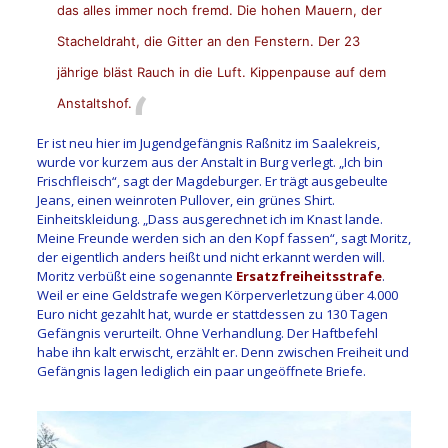
das alles immer noch fremd. Die hohen Mauern, der
Stacheldraht, die Gitter an den Fenstern. Der 23
jährige bläst Rauch in die Luft. Kippenpause auf dem
Anstaltshof.
Er ist neu hier im Jugendgefängnis Raßnitz im Saalekreis,
wurde vor kurzem aus der Anstalt in Burg verlegt. „Ich bin
Frischfleisch“, sagt der Magdeburger. Er trägt ausgebeulte
Jeans, einen weinroten Pullover, ein grünes Shirt.
Einheitskleidung. „Dass ausgerechnet ich im Knast lande.
Meine Freunde werden sich an den Kopf fassen“, sagt Moritz,
der eigentlich anders heißt und nicht erkannt werden will.
Moritz verbüßt eine sogenannte
Ersatzfreiheitsstrafe
.
Weil er eine Geldstrafe wegen Körperverletzung über 4.000
Euro nicht gezahlt hat, wurde er stattdessen zu 130 Tagen
Gefängnis verurteilt. Ohne Verhandlung. Der Haftbefehl
habe ihn kalt erwischt, erzählt er. Denn zwischen Freiheit und
Gefängnis lagen lediglich ein paar ungeöffnete Briefe.