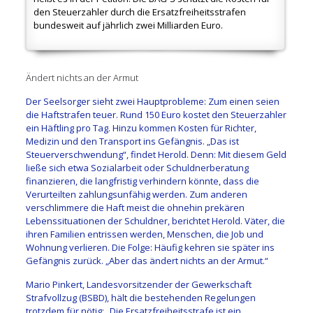
den Steuerzahler durch die Ersatzfreiheitsstrafen
bundesweit auf jährlich zwei Milliarden Euro.
Ändert nichts an der Armut
Der Seelsorger sieht zwei Hauptprobleme: Zum einen seien
die Haftstrafen teuer. Rund 150 Euro kostet den Steuerzahler
ein Häftling pro Tag. Hinzu kommen Kosten für Richter,
Medizin und den Transport ins Gefängnis. „Das ist
Steuerverschwendung“, findet Herold. Denn: Mit diesem Geld
ließe sich etwa Sozialarbeit oder Schuldnerberatung
finanzieren, die langfristig verhindern könnte, dass die
Verurteilten zahlungsunfähig werden. Zum anderen
verschlimmere die Haft meist die ohnehin prekären
Lebenssituationen der Schuldner, berichtet Herold. Väter, die
ihren Familien entrissen werden, Menschen, die Job und
Wohnung verlieren. Die Folge: Häufig kehren sie später ins
Gefängnis zurück. „Aber das ändert nichts an der Armut.“
Mario Pinkert, Landesvorsitzender der Gewerkschaft
Strafvollzug (BSBD), hält die bestehenden Regelungen
trotzdem für nötig: „Die Ersatzfreiheitsstrafe ist ein