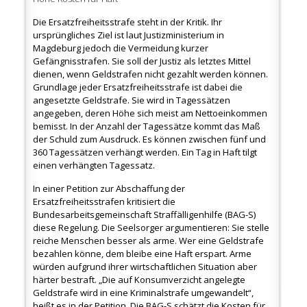
Die Ersatzfreiheitsstrafe steht in der Kritik. Ihr
ursprüngliches Ziel ist laut Justizministerium in
Magdeburg jedoch die Vermeidung kurzer
Gefängnisstrafen. Sie soll der Justiz als letztes Mittel
dienen, wenn Geldstrafen nicht gezahlt werden können.
Grundlage jeder Ersatzfreiheitsstrafe ist dabei die
angesetzte Geldstrafe. Sie wird in Tagessätzen
angegeben, deren Höhe sich meist am Nettoeinkommen
bemisst. In der Anzahl der Tagessätze kommt das Maß
der Schuld zum Ausdruck. Es können zwischen fünf und
360 Tagessätzen verhängt werden. Ein Tag in Haft tilgt
einen verhängten Tagessatz.
In einer Petition zur Abschaffung der
Ersatzfreiheitsstrafen kritisiert die
Bundesarbeitsgemeinschaft Straffälligenhilfe (BAG-S)
diese Regelung. Die Seelsorger argumentieren: Sie stelle
reiche Menschen besser als arme. Wer eine Geldstrafe
bezahlen könne, dem bleibe eine Haft erspart. Arme
würden aufgrund ihrer wirtschaftlichen Situation aber
härter bestraft. „Die auf Konsumverzicht angelegte
Geldstrafe wird in eine Kriminalstrafe umgewandelt“,
heißt es in der Petition. Die BAG-S schätzt die Kosten für