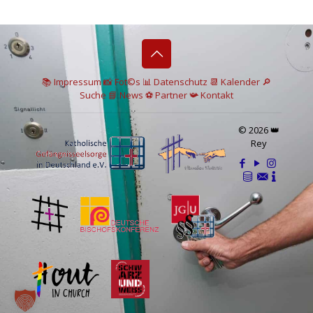
📚 I
mpressum
📸
Fot©s
📊
Datenschutz
📆 Kalender
🔎
Suche
📘 News
⚽
Partner
📯
Kontakt
© 2026 👑
Rey