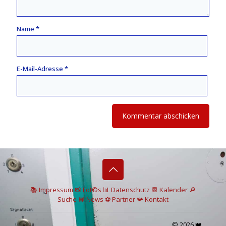
Name
*
E-Mail-Adresse
*
📚 I
mpressum
📸
Fot©s
📊
Datenschutz
📆 Kalender
🔎
Suche
📘 News
⚽
Partner
📯
Kontakt
© 2026 👑