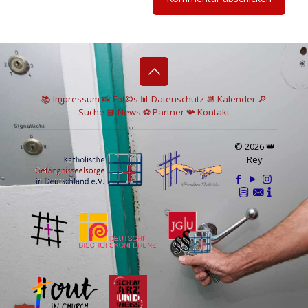
📚 I
mpressum
📸
Fot©s
📊
Datenschutz
📆 Kalender
🔎
Suche
📘 News
⚽
Partner
📯
Kontakt
© 2026 👑
Rey