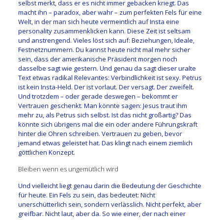
selbst merkt, dass er es nicht immer gebacken kriegt. Das
macht ihn – paradox, aber wahr – zum perfekten Fels für eine
Welt, in der man sich heute vermeintlich auf Insta eine
personality zusammenklicken kann. Diese Zeit ist seltsam
und anstrengend. Vieles löst sich auf: Beziehungen, Ideale,
Festnetznummern. Du kannst heute nicht mal mehr sicher
sein, dass der amerikanische Präsident morgen noch
dasselbe sagt wie gestern. Und genau da sagt dieser uralte
Text etwas radikal Relevantes: Verbindlichkeit ist sexy. Petrus
ist kein Insta-Held. Der ist vorlaut. Der versagt. Der zweifelt.
Und trotzdem – oder gerade deswegen – bekommt er
Vertrauen geschenkt. Man könnte sagen: Jesus traut ihm
mehr zu, als Petrus sich selbst. Ist das nicht großartig? Das
könnte sich übrigens mal die ein oder andere Führungskraft
hinter die Ohren schreiben. Vertrauen zu geben, bevor
jemand etwas geleistet hat. Das klingt nach einem ziemlich
göttlichen Konzept.
Bleiben wenn es ungemütlich wird
Und vielleicht liegt genau darin die Bedeutung der Geschichte
für heute. Ein Fels zu sein, das bedeutet: Nicht
unerschütterlich sein, sondern verlässlich. Nicht perfekt, aber
greifbar. Nicht laut, aber da. So wie einer, der nach einer