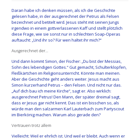
Daran habe ich denken müssen, als ich die Geschichte
gelesen habe, in der ausgerechnet der Petrus als Felsen
bezeichnet und betitelt wird. Jesus steht mit seinen Jungs
irgendwo in einem gottverlassenen Kaff und stellt plötzlich
diese Frage, wie sie sonst nur in schlechten Soap-Operas
auftaucht: „Und ihr so? Für wen haltet ihr mich?“
Ausgerechnet der…
Und dann kommt Simon, der Fischer: „Du bist der Messias,
Sohn des lebendigen Gottes.“ Gut gemacht, Schulterklopfen,
Fleißkärtchen im Religionsunterricht. Könnte man meinen.
Aber die Geschichte geht anders weiter. Jesus macht aus
Simon kurzerhand Petrus – den Felsen. Und nicht nur das.
„Auf dich bau ich meine Kirche“, sagt er. Also wirklich:
ausgerechnet Petrus! Den Mann, der später dreimal sagt,
dass er Jesus gar nicht kennt. Das ist ein bisschen so, als
würde man den salzarmen Karl Lauterbach zum Partyscout
im Bierkönig machen. Warum also gerade den?
Vertrauen trotz allem
Vielleicht: Weil er ehrlich ist. Und weil er bleibt. Auch wenn er