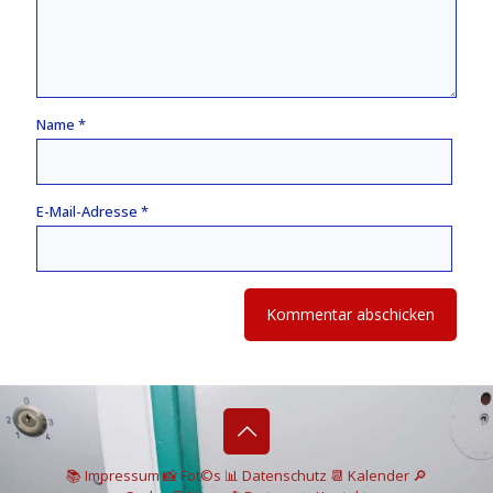
Name
*
E-Mail-Adresse
*
📚 I
mpressum
📸
Fot©s
📊
Datenschutz
📆 Kalender
🔎