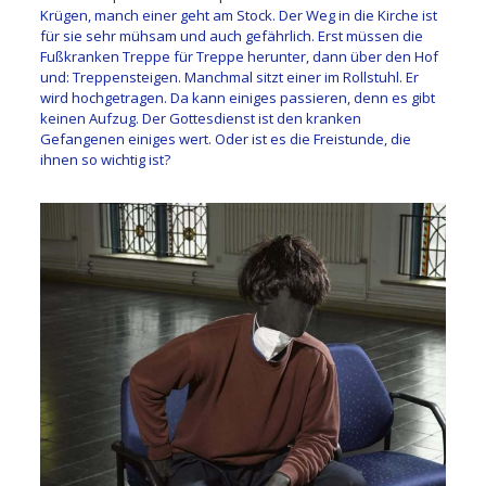
Krügen, manch einer geht am Stock. Der Weg in die Kirche ist
für sie sehr mühsam und auch gefährlich. Erst müssen die
Fußkranken Treppe für Treppe herunter, dann über den Hof
und: Treppensteigen. Manchmal sitzt einer im Rollstuhl. Er
wird hochgetragen. Da kann einiges passieren, denn es gibt
keinen Aufzug. Der Gottesdienst ist den kranken
Gefangenen einiges wert. Oder ist es die Freistunde, die
ihnen so wichtig ist?