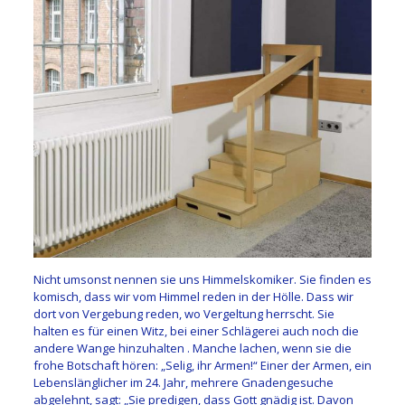
Nicht umsonst nennen sie uns Himmelskomiker. Sie finden es
komisch, dass wir vom Himmel reden in der Hölle. Dass wir
dort von Vergebung reden, wo Vergeltung herrscht. Sie
halten es für einen Witz, bei einer Schlägerei auch noch die
andere Wange hinzuhalten . Manche lachen, wenn sie die
frohe Botschaft hören: „Selig, ihr Armen!“ Einer der Armen, ein
Lebenslänglicher im 24. Jahr, mehrere Gnadengesuche
abgelehnt, sagt: „Sie predigen, dass Gott gnädig ist. Davon