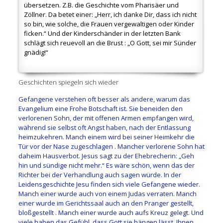
übersetzen. Z.B. die Geschichte vom Pharisäer und
Zöllner. Da betet einer: „Herr, ich danke Dir, dass ich nicht
so bin, wie solche, die Frauen vergewaltigen oder Kinder
ficken.“ Und der Kinderschänder in der letzten Bank
schlägt sich reuevoll an die Brust : „O Gott, sei mir Sünder
gnädig!“
Geschichten spiegeln sich wieder
Gefangene verstehen oft besser als andere, warum das
Evangelium eine Frohe Botschaft ist. Sie beneiden den
verlorenen Sohn, der mit offenen Armen empfangen wird,
während sie selbst oft Angst haben, nach der Entlassung
heimzukehren. Manch einem wird bei seiner Heimkehr die
Tür vor der Nase zugeschlagen . Mancher verlorene Sohn hat
daheim Hausverbot. Jesus sagt zu der Ehebrecherin: „Geh
hin und sündige nicht mehr.“ Es wäre schön, wenn das der
Richter bei der Verhandlung auch sagen würde. In der
Leidensgeschichte Jesu finden sich viele Gefangene wieder.
Manch einer wurde auch von einem Judas verraten. Manch
einer wurde im Gerichtssaal auch an den Pranger gestellt,
bloßgestellt . Manch einer wurde auch aufs Kreuz gelegt. Und
viele haben das Gefühl, dass Gott sie hängen lässt. Ihnen