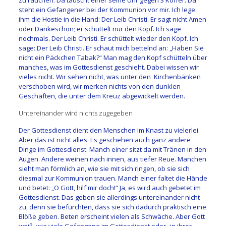
steht ein Gefangener bei der Kommunion vor mir. Ich lege
ihm die Hostie in die Hand: Der Leib Christi. Er sagt nicht Amen
oder Dankeschön; er schüttelt nur den Kopf. Ich sage
nochmals. Der Leib Christi. Er schüttelt wieder den Kopf. Ich
sage: Der Leib Christi. Er schaut mich bettelnd an: „Haben Sie
nicht ein Päckchen Tabak?“ Man mag den Kopf schütteln über
manches, was im Gottesdienst geschieht. Dabei wissen wir
vieles nicht. Wir sehen nicht, was unter den Kirchenbänken
verschoben wird, wir merken nichts von den dunklen
Geschäften, die unter dem Kreuz abgewickelt werden.
Untereinander wird nichts zugegeben
Der Gottesdienst dient den Menschen im Knast zu vielerlei.
Aber das ist nicht alles. Es geschehen auch ganz andere
Dinge im Gottesdienst. Manch einer sitzt da mit Tränen in den
Augen. Andere weinen nach innen, aus tiefer Reue. Manchen
sieht man förmlich an, wie sie mit sich ringen, ob sie sich
diesmal zur Kommunion trauen. Manch einer faltet die Hände
und betet: „O Gott, hilf mir doch!“ Ja, es wird auch gebetet im
Gottesdienst. Das geben sie allerdings untereinander nicht
zu, denn sie befürchten, dass sie sich dadurch praktisch eine
Blöße geben. Beten erscheint vielen als Schwäche. Aber Gott
weiß, wie viele Gefangene im Gottesdienst oder „in ihrer