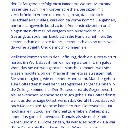
der Gefangenen erfolgt nicht immer mit Worten. Manchmal
lassen sie auch ihren Körper sprechen. Sie sitzen mit
verschränkten Armen da und zeigen so, dass sie sich
verschließen für alles, was von da vorne kommt. Sie gähnen,
um ihre Langeweile kund zu tun. Demonstrativ beten und
singen sie nicht mit und weigern sich ausdrücklich, ein
Gesangbuch oder ein Liedblatt in die Hand zu nehmen. Sie
setzen sich in die letzte Reihe , setzen sich ab von dem, was
da vorne abgeht. Und dennoch kommen sie.
Vielleicht kommen sie in der Hoffnung, doch ein gutes Wort zu
hören. Ein Wort, dass ihnen ein wenig weiterhilft. Ein gutes
Wort, das sie ein wenig tröstet. Manche kommen, weil sie
wissen möchten, ob der Pfarrer ihnen etwas zu sagen hat.
Sie sind neugierig, wie er seinen Mann steht. Manche gehen
zum Gottesdienst, weil der Gefängnisseelsorger zu ihnen in
die Zelle gekommen ist. Der Gottesdienst als Gegenbesuch,
als Dankeschön. Manche sagen: „Ich gehe zum Gottesdienst,
weil das der einzige Ort ist, wo ich das Gefühl habe, dass ich
noch Mensch bin!“ Manche kommen zum Gottesdienst, um
noch mal ein Stück ihrer Kindheit zu erleben. Vielleicht ist
ihnen das gar nicht bewusst . Damals als sie noch Kinder
waren und in die Kirche gingen, da war alles noch ok. Da war
„Knast“ noch ein Fremdwort für sie. Wenn sie zum