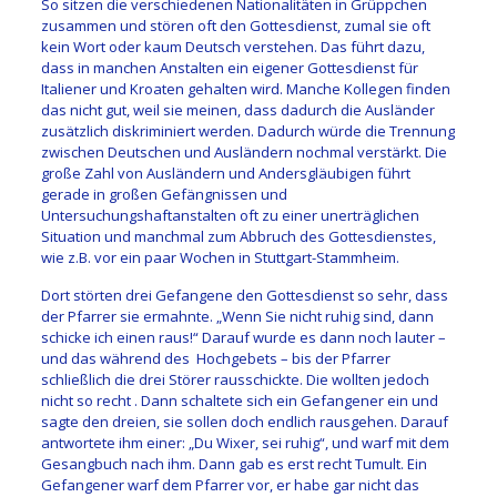
So sitzen die verschiedenen Nationalitäten in Grüppchen
zusammen und stören oft den Gottesdienst, zumal sie oft
kein Wort oder kaum Deutsch verstehen. Das führt dazu,
dass in manchen Anstalten ein eigener Gottesdienst für
Italiener und Kroaten gehalten wird. Manche Kollegen finden
das nicht gut, weil sie meinen, dass dadurch die Ausländer
zusätzlich diskriminiert werden. Dadurch würde die Trennung
zwischen Deutschen und Ausländern nochmal verstärkt. Die
große Zahl von Ausländern und Andersgläubigen führt
gerade in großen Gefängnissen und
Untersuchungshaftanstalten oft zu einer unerträglichen
Situation und manchmal zum Abbruch des Gottesdienstes,
wie z.B. vor ein paar Wochen in Stuttgart-Stammheim.
Dort störten drei Gefangene den Gottesdienst so sehr, dass
der Pfarrer sie ermahnte. „Wenn Sie nicht ruhig sind, dann
schicke ich einen raus!“ Darauf wurde es dann noch lauter –
und das während des Hochgebets – bis der Pfarrer
schließlich die drei Störer rausschickte. Die wollten jedoch
nicht so recht . Dann schaltete sich ein Gefangener ein und
sagte den dreien, sie sollen doch endlich rausgehen. Darauf
antwortete ihm einer: „Du Wixer, sei ruhig“, und warf mit dem
Gesangbuch nach ihm. Dann gab es erst recht Tumult. Ein
Gefangener warf dem Pfarrer vor, er habe gar nicht das