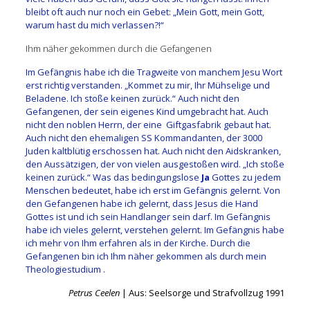
bleibt oft auch nur noch ein Gebet: „Mein Gott, mein Gott,
warum hast du mich verlassen?!“
Ihm näher gekommen durch die Gefangenen
Im Gefängnis habe ich die Tragweite von manchem Jesu Wort
erst richtig verstanden. „Kommet zu mir, Ihr Mühselige und
Beladene. Ich stoße keinen zurück.“ Auch nicht den
Gefangenen, der sein eigenes Kind umgebracht hat. Auch
nicht den noblen Herrn, der eine Giftgasfabrik gebaut hat.
Auch nicht den ehemaligen SS Kommandanten, der 3000
Juden kaltblütig erschossen hat. Auch nicht den Aidskranken,
den Aussätzigen, der von vielen ausgestoßen wird. „Ich stoße
keinen zurück.“ Was das bedingungslose
Ja
Gottes zu jedem
Menschen bedeutet, habe ich erst im Gefängnis gelernt. Von
den Gefangenen habe ich gelernt, dass Jesus die Hand
Gottes ist und ich sein Handlanger sein darf. Im Gefängnis
habe ich vieles gelernt, verstehen gelernt. Im Gefängnis habe
ich mehr von Ihm erfahren als in der Kirche. Durch die
Gefangenen bin ich Ihm näher gekommen als durch mein
Theologiestudium .
Petrus Ceelen
| Aus: Seelsorge und Strafvollzug 1991