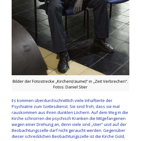
Bilder der Fotostrecke „Kirchen(räume)“ in „Zeit Verbrechen“.
Fotos: Daniel Stier
Es kommen überdurchschnittlich viele Inhaftierte der
Psychiatrie zum Gottesdienst. Sie sind froh, dass sie mal
rauskommen aus ihren dunklen Löchern. Auf dem Weg in die
Kirche schnorren die psychisch Kranken die Mitgefangenen
wegen einer Drehung an, denn viele sind „stier“ und auf der
Beobachtungszelle darf nicht geraucht werden. Gegenüber
dieser schrecklichen Beobachtungszelle ist die Kirche Gold,