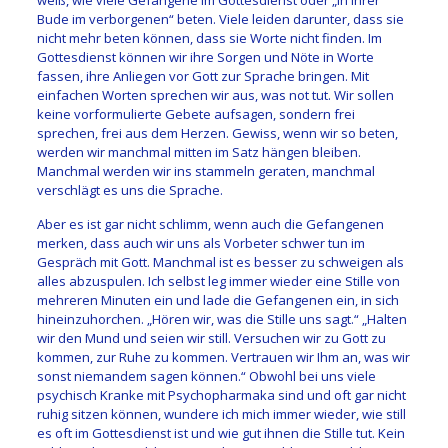
Bude im verborgenen“ beten. Viele leiden darunter, dass sie
nicht mehr beten können, dass sie Worte nicht finden. Im
Gottesdienst können wir ihre Sorgen und Nöte in Worte
fassen, ihre Anliegen vor Gott zur Sprache bringen. Mit
einfachen Worten sprechen wir aus, was not tut. Wir sollen
keine vorformulierte Gebete aufsagen, sondern frei
sprechen, frei aus dem Herzen. Gewiss, wenn wir so beten,
werden wir manchmal mitten im Satz hängen bleiben.
Manchmal werden wir ins stammeln geraten, manchmal
verschlägt es uns die Sprache.
Aber es ist gar nicht schlimm, wenn auch die Gefangenen
merken, dass auch wir uns als Vorbeter schwer tun im
Gespräch mit Gott. Manchmal ist es besser zu schweigen als
alles abzuspulen. Ich selbst leg immer wieder eine Stille von
mehreren Minuten ein und lade die Gefangenen ein, in sich
hineinzuhorchen. „Hören wir, was die Stille uns sagt.“ „Halten
wir den Mund und seien wir still. Versuchen wir zu Gott zu
kommen, zur Ruhe zu kommen. Vertrauen wir Ihm an, was wir
sonst niemandem sagen können.“ Obwohl bei uns viele
psychisch Kranke mit Psychopharmaka sind und oft gar nicht
ruhig sitzen können, wundere ich mich immer wieder, wie still
es oft im Gottesdienst ist und wie gut ihnen die Stille tut. Kein