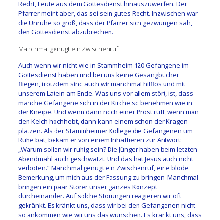
Recht, Leute aus dem Gottesdienst hinauszuwerfen. Der
Pfarrer meint aber, das sei sein gutes Recht. Inzwischen war
die Unruhe so groß, dass der Pfarrer sich gezwungen sah,
den Gottesdienst abzubrechen.
Manchmal genügt ein Zwischenruf
Auch wenn wir nicht wie in Stammheim 120 Gefangene im
Gottesdienst haben und bei uns keine Gesangbücher
fliegen, trotzdem sind auch wir manchmal hilflos und mit
unserem Latein am Ende. Was uns vor allem stört, ist, dass
manche Gefangene sich in der Kirche so benehmen wie in
der Kneipe. Und wenn dann noch einer Prost ruft, wenn man
den Kelch hochhebt, dann kann einem schon der Kragen
platzen. Als der Stammheimer Kollege die Gefangenen um
Ruhe bat, bekam er von einem Inhaftieren zur Antwort:
„Warum sollen wir ruhig sein? Die Jünger haben beim letzten
Abendmahl auch geschwätzt. Und das hat Jesus auch nicht
verboten.“ Manchmal genügt ein Zwischenruf, eine blöde
Bemerkung, um mich aus der Fassung zu bringen. Manchmal
bringen ein paar Störer unser ganzes Konzept
durcheinander. Auf solche Störungen reagieren wir oft
gekränkt. Es kränkt uns, dass wir bei den Gefangenen nicht
so ankommen wie wir uns das wünschen. Es kränkt uns, dass