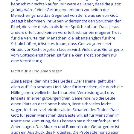
kann ich mir nichts kaufen. Mir wäre es lieber, dass die Justiz
gnädig wäre.“ Viele Gefangene erleben vonseiten der
Menschen genau das Gegenteil von dem, was sie von Gott
gesagt bekommen. Ihr Leben widerspricht den Sprüchen der
Bibel, die viele deshalb als leere Sprüche abtun. Dass Jesus
anders urteilt und keinen verurteilt, ist nur ein magerer Trost
für die Verurteilten. Menschen, die lebenslänglich für ihre
Schuld büßen, tröstet es kaum, dass Gott zu guter Letzt
Gnade vor Recht ergehen lassen wird. Vieles was Gefangene
vom Gottesdienst hören, ist für sie kein Trost, sondern nur
eine Vertröstung .
Nicht nur Ja und Amen sagen
Zum Bespiel der Inhalt des Liedes: „Der Himmel geht über
allen auf“. Ein schönes Lied. Aber für Menschen, die durch die
Hölle gehen, vielleicht doch nur eine Vertröstung auf das
Jenseits. In einer gutbürgerlichen Gemeinde, wo die Leute
einen Platz an der Sonne haben, lässt sich vieles leicht
sagen, leichter, viel leichter als im Schatten des Todes. Dass
Gott für jeden Menschen das Beste will, ist für Menschen im
Knast eine Zumutung, dazu können sie nicht einfach Ja und
Amen sagen. Das Murren und Rumoren der Gefangenen ist
auch ein Ausdruck des Protestes. Die Protestdemonstration