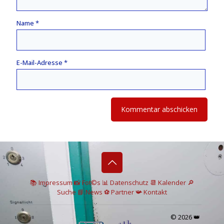
Name
*
E-Mail-Adresse
*
📚 I
mpressum
📸
Fot©s
📊
Datenschutz
📆 Kalender
🔎
Suche
📘 News
⚽
Partner
📯
Kontakt
© 2026 👑