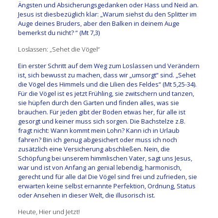
Ängsten und Absicherungsgedanken oder Hass und Neid an.
Jesus ist diesbezüglich klar: „Warum siehst du den Splitter im
Auge deines Bruders, aber den Balken in deinem Auge
bemerkst du nicht? “ (Mt 7,3)
Loslassen: „Sehet die Vögel“
Ein erster Schritt auf dem Weg zum Loslassen und Verändern
ist, sich bewusst zu machen, dass wir „umsorgt“ sind. „Sehet
die Vögel des Himmels und die Lilien des Feldes“ (Mt 5,25-34).
Für die Vögel ist es jetzt Frühling, sie zwitschern und tanzen,
sie hüpfen durch den Garten und finden alles, was sie
brauchen. Für jeden gibt der Boden etwas her, für alle ist
gesorgt und keiner muss sich sorgen. Die Bachstelze z.B.
fragt nicht: Wann kommt mein Lohn? Kann ich in Urlaub
fahren? Bin ich genug abgesichert oder muss ich noch
zusätzlich eine Versicherung abschließen. Nein, die
Schöpfung bei unserem himmlischen Vater, sagt uns Jesus,
war und ist von Anfang an genial lebendig, harmonisch,
gerecht und für alle da! Die Vögel sind frei und zufrieden, sie
erwarten keine selbst ernannte Perfektion, Ordnung, Status
oder Ansehen in dieser Welt, die illusorisch ist.
Heute, Hier und Jetzt!