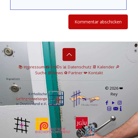
📚 I
mpressum
📸
Fot©s
📊
Datenschutz
📆 Kalender
🔎
Suche
📘 News
⚽
Partner
📯
Kontakt
© 2026 👑
Rey