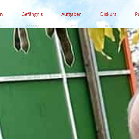
en
Gefängnis
Aufgaben
Diskurs
P
ät
Seelsorge
Justiz
Dialog