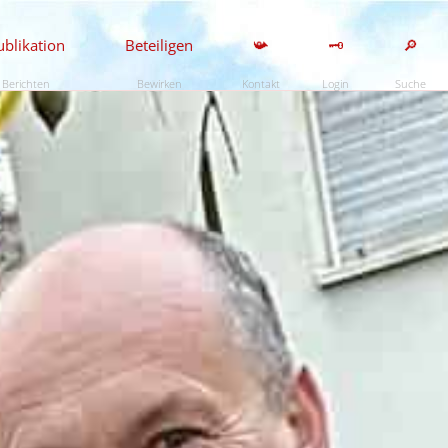
ublikation
Beteiligen
📯
🗝️
🔎
Berichten
Bewirken
Kontakt
Login
Suche