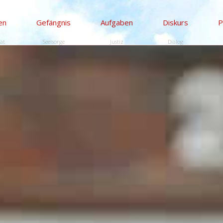
en
Gefängnis
Aufgaben
Diskurs
P
tät
Seelsorge
Justiz
Dialog