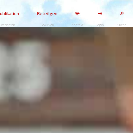
ublikation
Beteiligen
📯
🗝️
🔎
Berichten
Bewirken
Kontakt
Login
Suche