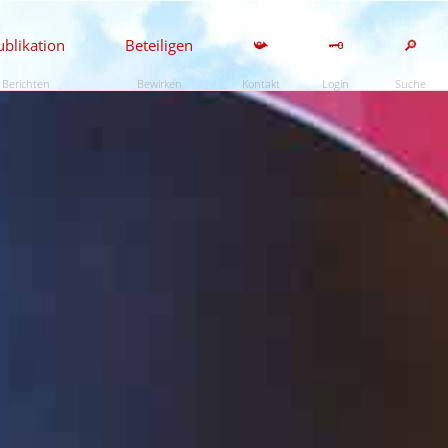
ublikation
Beteiligen
📯
🗝️
🔎
Berichten
Bewirken
Kontakt
Login
Suche