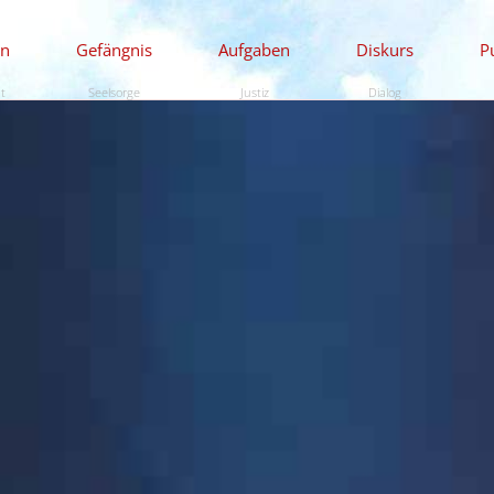
en
Gefängnis
Aufgaben
Diskurs
P
ät
Seelsorge
Justiz
Dialog