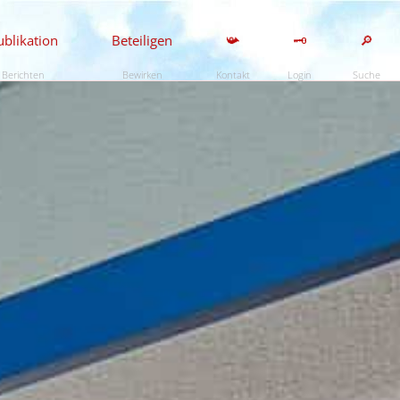
ublikation
Beteiligen
📯
🗝️
🔎
Berichten
Bewirken
Kontakt
Login
Suche