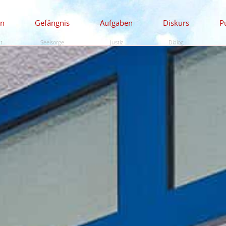
en
Gefängnis
Aufgaben
Diskurs
P
ät
Seelsorge
Justiz
Dialog